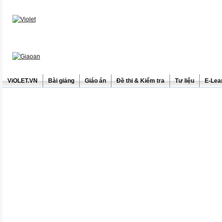
ViOLET.VN
Bài giảng
Giáo án
Đề thi & Kiểm tra
Tư liệu
E-Lea