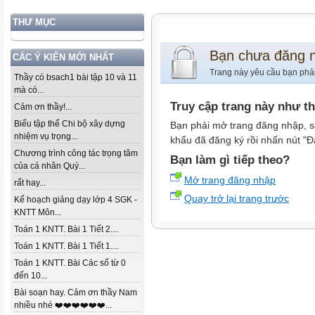
THƯ MỤC
Bạn chưa đăng 
CÁC Ý KIẾN MỚI NHẤT
Trang này yêu cầu bạn phả
Thầy có bsach1 bài tập 10 và 11
mà có...
Truy cập trang này như t
Cảm ơn thầy!...
Biểu tập thể Chi bộ xây dựng
Bạn phải mở trang đăng nhập, s
nhiệm vụ trọng...
khẩu đã đăng ký rồi nhấn nút "Đ
Chương trình công tác trọng tâm
Bạn làm gì tiếp theo?
của cá nhân Quý...
Mở trang đăng nhập
rất hay...
Quay trở lại trang trước
Kế hoạch giảng dạy lớp 4 SGK -
KNTT Môn...
Toán 1 KNTT. Bài 1 Tiết 2....
Toán 1 KNTT. Bài 1 Tiết 1....
Toán 1 KNTT. Bài Các số từ 0
đến 10...
Bài soạn hay. Cảm ơn thầy Nam
nhiều nhé ❤️❤️❤️❤️❤️❤️...