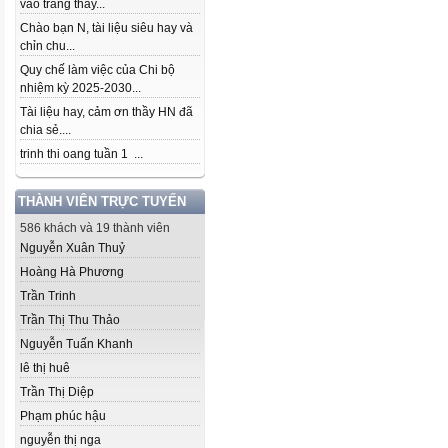
vào trang thầy...
Chào bạn N, tài liệu siêu hay và
chỉn chu...
Quy chế làm việc của Chi bộ
nhiệm kỳ 2025-2030...
Tài liệu hay, cảm ơn thầy HN đã
chia sẻ....
trinh thi oang tuần 1 ...
THÀNH VIÊN TRỰC TUYẾN
586 khách và 19 thành viên
Nguyễn Xuân Thuỷ
Hoàng Hà Phương
Trần Trinh
Trần Thị Thu Thảo
Nguyễn Tuấn Khanh
lê thị huê
Trần Thị Diệp
Phạm phúc hậu
nguyễn thị nga