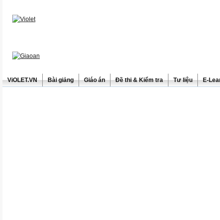
ViOLET.VN
Bài giảng
Giáo án
Đề thi & Kiểm tra
Tư liệu
E-Lea