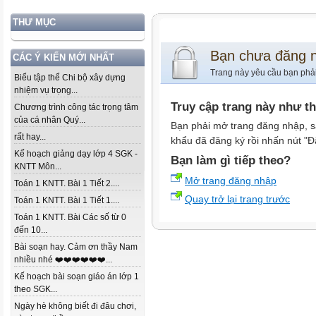
THƯ MỤC
Bạn chưa đăng 
CÁC Ý KIẾN MỚI NHẤT
Trang này yêu cầu bạn phả
Biểu tập thể Chi bộ xây dựng
nhiệm vụ trọng...
Truy cập trang này như t
Chương trình công tác trọng tâm
của cá nhân Quý...
Bạn phải mở trang đăng nhập, s
rất hay...
khẩu đã đăng ký rồi nhấn nút "Đ
Kế hoạch giảng dạy lớp 4 SGK -
Bạn làm gì tiếp theo?
KNTT Môn...
Mở trang đăng nhập
Toán 1 KNTT. Bài 1 Tiết 2....
Quay trở lại trang trước
Toán 1 KNTT. Bài 1 Tiết 1....
Toán 1 KNTT. Bài Các số từ 0
đến 10...
Bài soạn hay. Cảm ơn thầy Nam
nhiều nhé ❤️❤️❤️❤️❤️❤️...
Kế hoạch bài soạn giáo án lớp 1
theo SGK...
Ngày hè không biết đi đâu chơi,