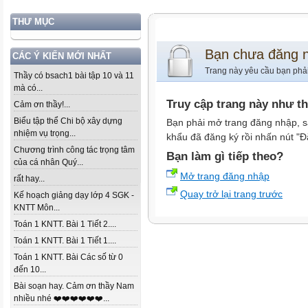
THƯ MỤC
Bạn chưa đăng 
CÁC Ý KIẾN MỚI NHẤT
Trang này yêu cầu bạn phả
Thầy có bsach1 bài tập 10 và 11
mà có...
Truy cập trang này như t
Cảm ơn thầy!...
Biểu tập thể Chi bộ xây dựng
Bạn phải mở trang đăng nhập, s
nhiệm vụ trọng...
khẩu đã đăng ký rồi nhấn nút "Đ
Chương trình công tác trọng tâm
Bạn làm gì tiếp theo?
của cá nhân Quý...
Mở trang đăng nhập
rất hay...
Quay trở lại trang trước
Kế hoạch giảng dạy lớp 4 SGK -
KNTT Môn...
Toán 1 KNTT. Bài 1 Tiết 2....
Toán 1 KNTT. Bài 1 Tiết 1....
Toán 1 KNTT. Bài Các số từ 0
đến 10...
Bài soạn hay. Cảm ơn thầy Nam
nhiều nhé ❤️❤️❤️❤️❤️❤️...