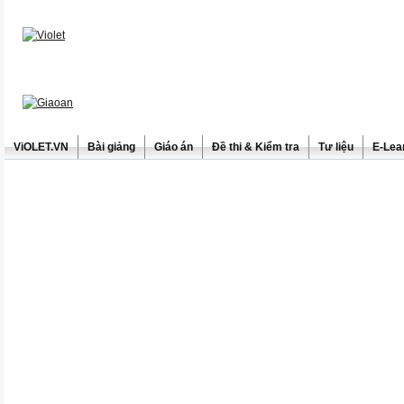
ViOLET.VN
Bài giảng
Giáo án
Đề thi & Kiểm tra
Tư liệu
E-Lea