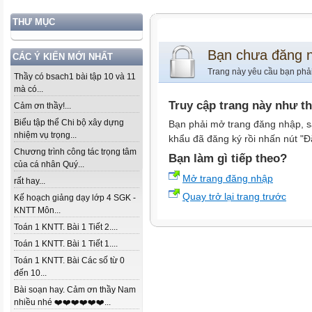
THƯ MỤC
Bạn chưa đăng 
CÁC Ý KIẾN MỚI NHẤT
Trang này yêu cầu bạn phả
Thầy có bsach1 bài tập 10 và 11
mà có...
Truy cập trang này như t
Cảm ơn thầy!...
Biểu tập thể Chi bộ xây dựng
Bạn phải mở trang đăng nhập, s
nhiệm vụ trọng...
khẩu đã đăng ký rồi nhấn nút "Đ
Chương trình công tác trọng tâm
Bạn làm gì tiếp theo?
của cá nhân Quý...
Mở trang đăng nhập
rất hay...
Quay trở lại trang trước
Kế hoạch giảng dạy lớp 4 SGK -
KNTT Môn...
Toán 1 KNTT. Bài 1 Tiết 2....
Toán 1 KNTT. Bài 1 Tiết 1....
Toán 1 KNTT. Bài Các số từ 0
đến 10...
Bài soạn hay. Cảm ơn thầy Nam
nhiều nhé ❤️❤️❤️❤️❤️❤️...