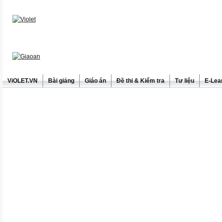
ViOLET.VN
Bài giảng
Giáo án
Đề thi & Kiểm tra
Tư liệu
E-Lea