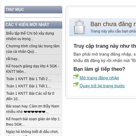
THƯ MỤC
Bạn chưa đăng 
CÁC Ý KIẾN MỚI NHẤT
Trang này yêu cầu bạn phả
Biểu tập thể Chi bộ xây dựng
nhiệm vụ trọng...
Truy cập trang này như t
Chương trình công tác trọng tâm
của cá nhân Quý...
Bạn phải mở trang đăng nhập, s
rất hay...
khẩu đã đăng ký rồi nhấn nút "Đ
Kế hoạch giảng dạy lớp 4 SGK -
Bạn làm gì tiếp theo?
KNTT Môn...
Mở trang đăng nhập
Toán 1 KNTT. Bài 1 Tiết 2....
Quay trở lại trang trước
Toán 1 KNTT. Bài 1 Tiết 1....
Toán 1 KNTT. Bài Các số từ 0
đến 10...
Bài soạn hay. Cảm ơn thầy Nam
nhiều nhé ❤️❤️❤️❤️❤️❤️...
Kế hoạch bài soạn giáo án lớp 1
theo SGK...
Ngày hè không biết đi đâu chơi,