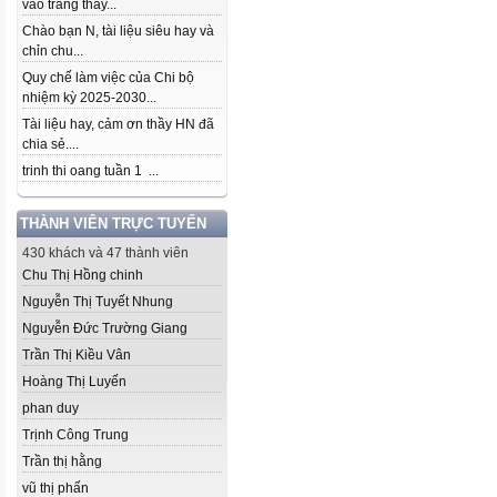
vào trang thầy...
Chào bạn N, tài liệu siêu hay và
chỉn chu...
Quy chế làm việc của Chi bộ
nhiệm kỳ 2025-2030...
Tài liệu hay, cảm ơn thầy HN đã
chia sẻ....
trinh thi oang tuần 1 ...
THÀNH VIÊN TRỰC TUYẾN
430 khách và 47 thành viên
Chu Thị Hồng chinh
Nguyễn Thị Tuyết Nhung
Nguyễn Đức Trường Giang
Trần Thị Kiều Vân
Hoàng Thị Luyến
phan duy
Trịnh Công Trung
Trần thị hằng
vũ thị phấn