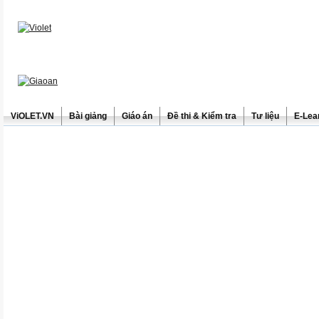
ViOLET.VN
Bài giảng
Giáo án
Đề thi & Kiểm tra
Tư liệu
E-Lea