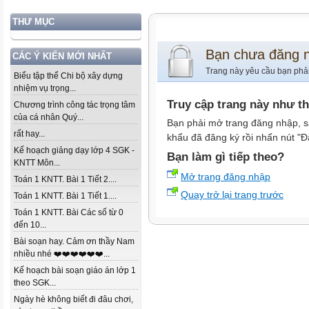
THƯ MỤC
Bạn chưa đăng 
CÁC Ý KIẾN MỚI NHẤT
Trang này yêu cầu bạn phả
Biểu tập thể Chi bộ xây dựng
nhiệm vụ trọng...
Truy cập trang này như t
Chương trình công tác trọng tâm
của cá nhân Quý...
Bạn phải mở trang đăng nhập, s
rất hay...
khẩu đã đăng ký rồi nhấn nút "Đ
Kế hoạch giảng dạy lớp 4 SGK -
Bạn làm gì tiếp theo?
KNTT Môn...
Mở trang đăng nhập
Toán 1 KNTT. Bài 1 Tiết 2....
Quay trở lại trang trước
Toán 1 KNTT. Bài 1 Tiết 1....
Toán 1 KNTT. Bài Các số từ 0
đến 10...
Bài soạn hay. Cảm ơn thầy Nam
nhiều nhé ❤️❤️❤️❤️❤️❤️...
Kế hoạch bài soạn giáo án lớp 1
theo SGK...
Ngày hè không biết đi đâu chơi,