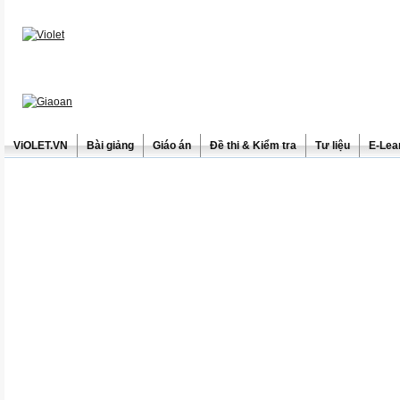
ViOLET.VN
Bài giảng
Giáo án
Đề thi & Kiểm tra
Tư liệu
E-Lea