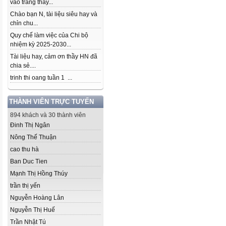
vào trang thầy...
Chào bạn N, tài liệu siêu hay và
chỉn chu...
Quy chế làm việc của Chi bộ
nhiệm kỳ 2025-2030...
Tài liệu hay, cảm ơn thầy HN đã
chia sẻ....
trinh thi oang tuần 1 ...
THÀNH VIÊN TRỰC TUYẾN
894 khách và 30 thành viên
Đinh Thị Ngân
Nông Thế Thuận
cao thu hà
Ban Duc Tien
Mạnh Thị Hồng Thúy
trần thị yến
Nguyễn Hoàng Lân
Nguyễn Thị Huế
Trần Nhật Tú