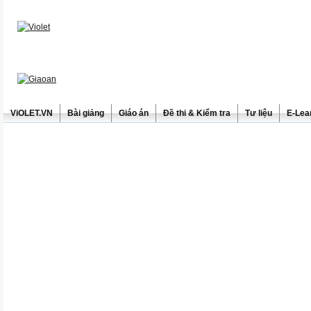
ViOLET.VN
Bài giảng
Giáo án
Đề thi & Kiểm tra
Tư liệu
E-Lea