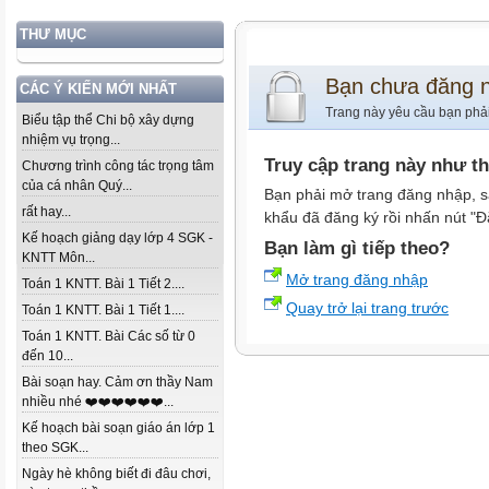
THƯ MỤC
Bạn chưa đăng 
CÁC Ý KIẾN MỚI NHẤT
Trang này yêu cầu bạn phả
Biểu tập thể Chi bộ xây dựng
nhiệm vụ trọng...
Truy cập trang này như t
Chương trình công tác trọng tâm
của cá nhân Quý...
Bạn phải mở trang đăng nhập, s
rất hay...
khẩu đã đăng ký rồi nhấn nút "Đ
Kế hoạch giảng dạy lớp 4 SGK -
Bạn làm gì tiếp theo?
KNTT Môn...
Mở trang đăng nhập
Toán 1 KNTT. Bài 1 Tiết 2....
Quay trở lại trang trước
Toán 1 KNTT. Bài 1 Tiết 1....
Toán 1 KNTT. Bài Các số từ 0
đến 10...
Bài soạn hay. Cảm ơn thầy Nam
nhiều nhé ❤️❤️❤️❤️❤️❤️...
Kế hoạch bài soạn giáo án lớp 1
theo SGK...
Ngày hè không biết đi đâu chơi,