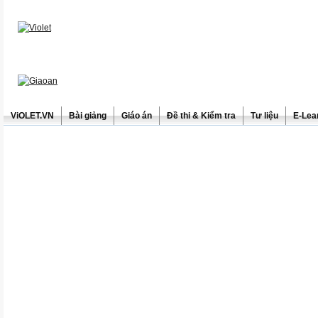
ViOLET.VN
Bài giảng
Giáo án
Đề thi & Kiểm tra
Tư liệu
E-Lea