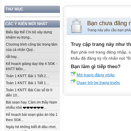
THƯ MỤC
Bạn chưa đăng 
CÁC Ý KIẾN MỚI NHẤT
Trang này yêu cầu bạn phả
Biểu tập thể Chi bộ xây dựng
nhiệm vụ trọng...
Truy cập trang này như t
Chương trình công tác trọng tâm
của cá nhân Quý...
Bạn phải mở trang đăng nhập, s
rất hay...
khẩu đã đăng ký rồi nhấn nút "Đ
Kế hoạch giảng dạy lớp 4 SGK -
Bạn làm gì tiếp theo?
KNTT Môn...
Mở trang đăng nhập
Toán 1 KNTT. Bài 1 Tiết 2....
Quay trở lại trang trước
Toán 1 KNTT. Bài 1 Tiết 1....
Toán 1 KNTT. Bài Các số từ 0
đến 10...
Bài soạn hay. Cảm ơn thầy Nam
nhiều nhé ❤️❤️❤️❤️❤️❤️...
Kế hoạch bài soạn giáo án lớp 1
theo SGK...
Ngày hè không biết đi đâu chơi,