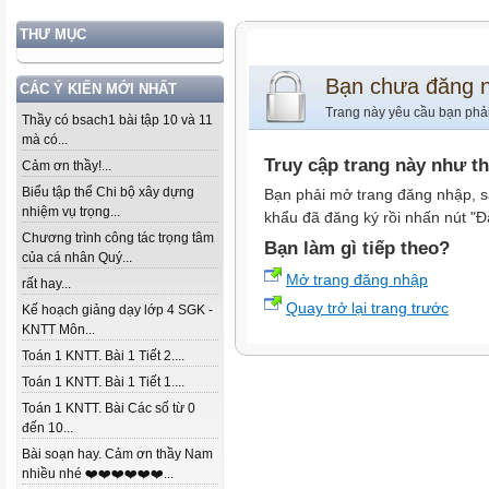
THƯ MỤC
Bạn chưa đăng 
CÁC Ý KIẾN MỚI NHẤT
Trang này yêu cầu bạn phả
Thầy có bsach1 bài tập 10 và 11
mà có...
Truy cập trang này như t
Cảm ơn thầy!...
Biểu tập thể Chi bộ xây dựng
Bạn phải mở trang đăng nhập, s
nhiệm vụ trọng...
khẩu đã đăng ký rồi nhấn nút "Đ
Chương trình công tác trọng tâm
Bạn làm gì tiếp theo?
của cá nhân Quý...
Mở trang đăng nhập
rất hay...
Quay trở lại trang trước
Kế hoạch giảng dạy lớp 4 SGK -
KNTT Môn...
Toán 1 KNTT. Bài 1 Tiết 2....
Toán 1 KNTT. Bài 1 Tiết 1....
Toán 1 KNTT. Bài Các số từ 0
đến 10...
Bài soạn hay. Cảm ơn thầy Nam
nhiều nhé ❤️❤️❤️❤️❤️❤️...