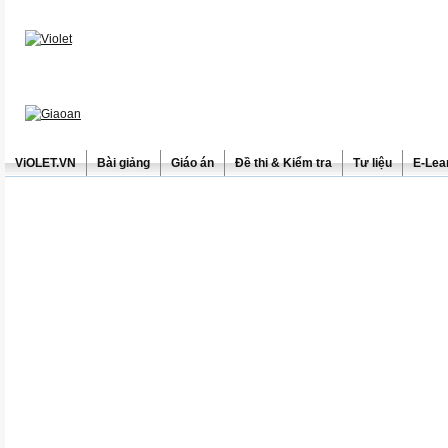
ViOLET.VN
Bài giảng
Giáo án
Đề thi & Kiểm tra
Tư liệu
E-Lea