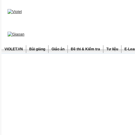
ViOLET.VN
Bài giảng
Giáo án
Đề thi & Kiểm tra
Tư liệu
E-Lea