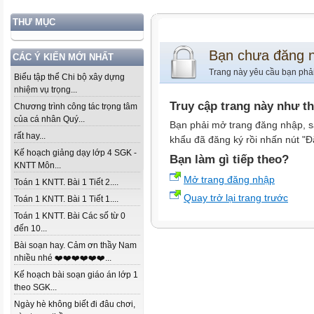
THƯ MỤC
Bạn chưa đăng 
CÁC Ý KIẾN MỚI NHẤT
Trang này yêu cầu bạn phả
Biểu tập thể Chi bộ xây dựng
nhiệm vụ trọng...
Truy cập trang này như t
Chương trình công tác trọng tâm
của cá nhân Quý...
Bạn phải mở trang đăng nhập, s
rất hay...
khẩu đã đăng ký rồi nhấn nút "Đ
Kế hoạch giảng dạy lớp 4 SGK -
Bạn làm gì tiếp theo?
KNTT Môn...
Mở trang đăng nhập
Toán 1 KNTT. Bài 1 Tiết 2....
Quay trở lại trang trước
Toán 1 KNTT. Bài 1 Tiết 1....
Toán 1 KNTT. Bài Các số từ 0
đến 10...
Bài soạn hay. Cảm ơn thầy Nam
nhiều nhé ❤️❤️❤️❤️❤️❤️...
Kế hoạch bài soạn giáo án lớp 1
theo SGK...
Ngày hè không biết đi đâu chơi,