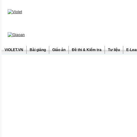
ViOLET.VN
Bài giảng
Giáo án
Đề thi & Kiểm tra
Tư liệu
E-Lea