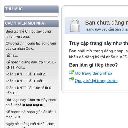
THƯ MỤC
Bạn chưa đăng 
CÁC Ý KIẾN MỚI NHẤT
Trang này yêu cầu bạn phả
Biểu tập thể Chi bộ xây dựng
nhiệm vụ trọng...
Truy cập trang này như t
Chương trình công tác trọng tâm
của cá nhân Quý...
Bạn phải mở trang đăng nhập, s
rất hay...
khẩu đã đăng ký rồi nhấn nút "Đ
Kế hoạch giảng dạy lớp 4 SGK -
Bạn làm gì tiếp theo?
KNTT Môn...
Mở trang đăng nhập
Toán 1 KNTT. Bài 1 Tiết 2....
Quay trở lại trang trước
Toán 1 KNTT. Bài 1 Tiết 1....
Toán 1 KNTT. Bài Các số từ 0
đến 10...
Bài soạn hay. Cảm ơn thầy Nam
nhiều nhé ❤️❤️❤️❤️❤️❤️...
Kế hoạch bài soạn giáo án lớp 1
theo SGK...
Ngày hè không biết đi đâu chơi,