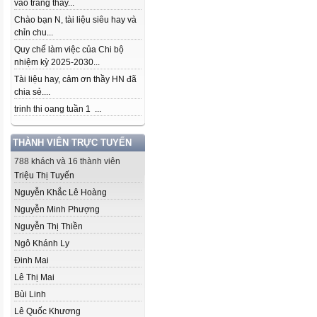
vào trang thầy...
Chào bạn N, tài liệu siêu hay và
chỉn chu...
Quy chế làm việc của Chi bộ
nhiệm kỳ 2025-2030...
Tài liệu hay, cảm ơn thầy HN đã
chia sẻ....
trinh thi oang tuần 1 ...
THÀNH VIÊN TRỰC TUYẾN
788 khách và 16 thành viên
Triệu Thị Tuyến
Nguyễn Khắc Lê Hoàng
Nguyễn Minh Phượng
Nguyễn Thị Thiền
Ngô Khánh Ly
Đinh Mai
Lê Thị Mai
Bùi Linh
Lê Quốc Khương