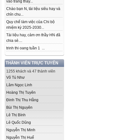
vào trang thầy...
Chào bạn N, tài liệu siêu hay và
chỉn chu...
Quy chế làm việc của Chi bộ
nhiệm kỳ 2025-2030...
Tài liệu hay, cảm ơn thầy HN đã
chia sẻ....
trinh thi oang tuần 1 ...
THÀNH VIÊN TRỰC TUYẾN
1255 khách và 47 thành viên
Võ Tú Như
Lâm Ngọc Linh
Hoàng Thị Tuyên
Đinh Thị Thu Hằng
Bùi Thị Nguyên
Lê Thị Bính
Lê Quốc Dũng
Nguyễn Thị Minh
Nguyễn Thị Huế