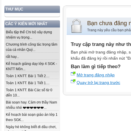
THƯ MỤC
Bạn chưa đăng 
CÁC Ý KIẾN MỚI NHẤT
Trang này yêu cầu bạn phả
Biểu tập thể Chi bộ xây dựng
nhiệm vụ trọng...
Truy cập trang này như t
Chương trình công tác trọng tâm
của cá nhân Quý...
Bạn phải mở trang đăng nhập, s
rất hay...
khẩu đã đăng ký rồi nhấn nút "Đ
Kế hoạch giảng dạy lớp 4 SGK -
Bạn làm gì tiếp theo?
KNTT Môn...
Mở trang đăng nhập
Toán 1 KNTT. Bài 1 Tiết 2....
Quay trở lại trang trước
Toán 1 KNTT. Bài 1 Tiết 1....
Toán 1 KNTT. Bài Các số từ 0
đến 10...
Bài soạn hay. Cảm ơn thầy Nam
nhiều nhé ❤️❤️❤️❤️❤️❤️...
Kế hoạch bài soạn giáo án lớp 1
theo SGK...
Ngày hè không biết đi đâu chơi,