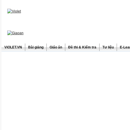
ViOLET.VN
Bài giảng
Giáo án
Đề thi & Kiểm tra
Tư liệu
E-Lea