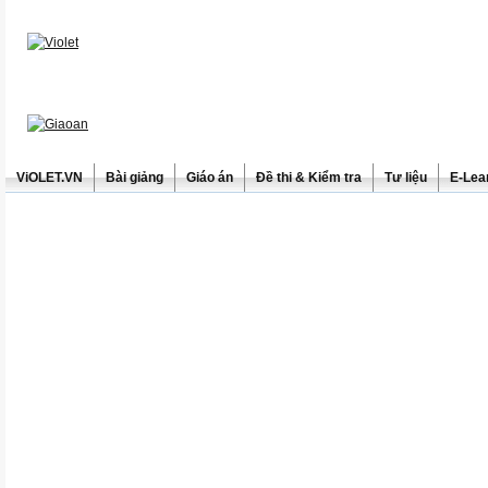
ViOLET.VN
Bài giảng
Giáo án
Đề thi & Kiểm tra
Tư liệu
E-Lea