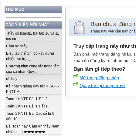
THƯ MỤC
Bạn chưa đăng 
CÁC Ý KIẾN MỚI NHẤT
Trang này yêu cầu bạn phả
Thầy có bsach1 bài tập 10 và 11
mà có...
Truy cập trang này như t
Cảm ơn thầy!...
Biểu tập thể Chi bộ xây dựng
Bạn phải mở trang đăng nhập, s
nhiệm vụ trọng...
khẩu đã đăng ký rồi nhấn nút "Đ
Chương trình công tác trọng tâm
Bạn làm gì tiếp theo?
của cá nhân Quý...
Mở trang đăng nhập
rất hay...
Quay trở lại trang trước
Kế hoạch giảng dạy lớp 4 SGK -
KNTT Môn...
Toán 1 KNTT. Bài 1 Tiết 2....
Toán 1 KNTT. Bài 1 Tiết 1....
Toán 1 KNTT. Bài Các số từ 0
đến 10...
Bài soạn hay. Cảm ơn thầy Nam
nhiều nhé ❤️❤️❤️❤️❤️❤️...