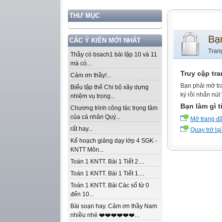
THƯ MỤC
Bạ
CÁC Ý KIẾN MỚI NHẤT
Tran
Thầy có bsach1 bài tập 10 và 11
mà có...
Truy cập tr
Cảm ơn thầy!...
Bạn phải mở tr
Biểu tập thể Chi bộ xây dựng
ký rồi nhấn nút
nhiệm vụ trọng...
Bạn làm gì t
Chương trình công tác trọng tâm
của cá nhân Quý...
Mở trang đ
rất hay...
Quay trở lại
Kế hoạch giảng dạy lớp 4 SGK -
KNTT Môn...
Toán 1 KNTT. Bài 1 Tiết 2....
Toán 1 KNTT. Bài 1 Tiết 1....
Toán 1 KNTT. Bài Các số từ 0
đến 10...
Bài soạn hay. Cảm ơn thầy Nam
nhiều nhé ❤️❤️❤️❤️❤️❤️...