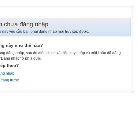
n chưa đăng nhập
g này yêu cầu bạn phải đăng nhập mới truy cập được.
ang này như thế nào?
ang đăng nhập, sau đó điền chính xác tên truy nhập và mật khẩu đã đăng
 "Đăng nhập" ở phía dưới.
iếp theo?
ăng nhập
 trang trước