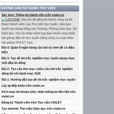
HƯỚNG DẪN SỬ DỤNG THƯ VIỆN
Xác thực Thông tin thành viên trên violet.vn
Sau khi đã đăng ký thành công và trở
thành thành viên của Thư viện trực tuyến, nếu bạn
muốn tạo trang riêng cho Trường, Phòng Giáo dục, Sở
Giáo dục, cho cá nhân mình hay bạn muốn soạn thảo
bài giảng điện tử trực tuyến bằng công cụ soạn thảo
bài giảng ViOLET, bạn...
Bài 4: Quản lí ngân hàng câu hỏi và sinh đề có điều
kiện
Bài 3: Tạo đề thi trắc nghiệm trực tuyến dạng chọn
một đáp án đúng
Bài 2: Tạo cây thư mục chứa câu hỏi trắc nghiệm
đồng bộ với danh mục SGK
Bài 1: Hướng dẫn tạo đề thi trắc nghiệm trực tuyến
Lấy lại Mật khẩu trên violet.vn
Kích hoạt tài khoản (Xác nhận thông tin liên hệ) trên
violet.vn
Đăng ký Thành viên trên Thư viện ViOLET
Tạo website Thư viện Giáo dục trên violet.vn