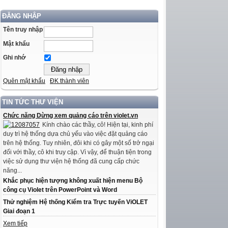
ĐĂNG NHẬP
Tên truy nhập
Mật khẩu
Ghi nhớ
Quên mật khẩu
ĐK thành viên
TIN TỨC THƯ VIỆN
Chức năng Dừng xem quảng cáo trên violet.vn
Kính chào các thầy, cô! Hiện tại, kinh phí
duy trì hệ thống dựa chủ yếu vào việc đặt quảng cáo
trên hệ thống. Tuy nhiên, đôi khi có gây một số trở ngại
đối với thầy, cô khi truy cập. Vì vậy, để thuận tiện trong
việc sử dụng thư viện hệ thống đã cung cấp chức
năng...
Khắc phục hiện tượng không xuất hiện menu Bộ
công cụ Violet trên PowerPoint và Word
Thử nghiệm Hệ thống Kiểm tra Trực tuyến ViOLET
Giai đoạn 1
Xem tiếp