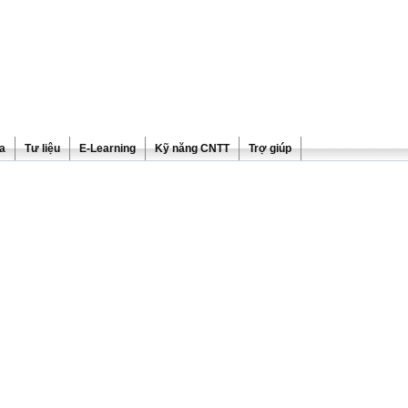
ra
Tư liệu
E-Learning
Kỹ năng CNTT
Trợ giúp