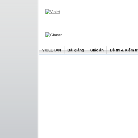
ViOLET.VN
Bài giảng
Giáo án
Đề thi & Kiểm t