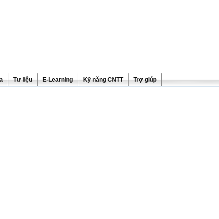
ra
Tư liệu
E-Learning
Kỹ năng CNTT
Trợ giúp