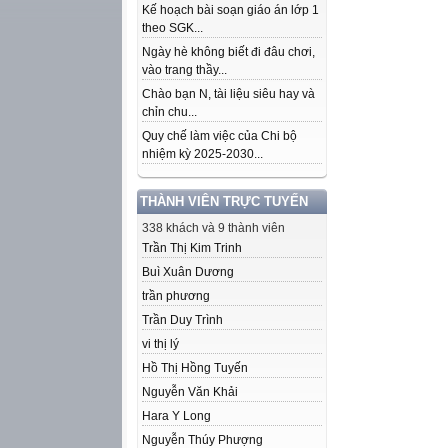
Kế hoạch bài soạn giáo án lớp 1
theo SGK...
Ngày hè không biết đi đâu chơi,
vào trang thầy...
Chào bạn N, tài liệu siêu hay và
chỉn chu...
Quy chế làm việc của Chi bộ
nhiệm kỳ 2025-2030...
THÀNH VIÊN TRỰC TUYẾN
338 khách và 9 thành viên
Trần Thị Kim Trinh
Buì Xuân Dương
trần phương
Trần Duy Trình
vi thị lý
Hồ Thị Hồng Tuyến
Nguyễn Văn Khải
Hara Y Long
Nguyễn Thúy Phượng