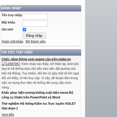
ĐĂNG NHẬP
Tên truy nhập
Mật khẩu
Ghi nhớ
Quên mật khẩu
ĐK thành viên
TIN TỨC THƯ VIỆN
Chức năng Dừng xem quảng cáo trên violet.vn
Kính chào các thầy, cô! Hiện tại, kinh phí
duy trì hệ thống dựa chủ yếu vào việc đặt quảng cáo
trên hệ thống. Tuy nhiên, đôi khi có gây một số trở ngại
đối với thầy, cô khi truy cập. Vì vậy, để thuận tiện trong
việc sử dụng thư viện hệ thống đã cung cấp chức
năng...
Khắc phục hiện tượng không xuất hiện menu Bộ
công cụ Violet trên PowerPoint và Word
Thử nghiệm Hệ thống Kiểm tra Trực tuyến ViOLET
Giai đoạn 1
Xem tiếp