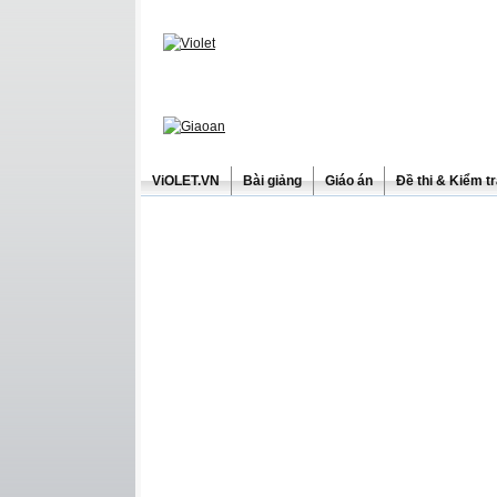
ViOLET.VN
Bài giảng
Giáo án
Đề thi & Kiểm t