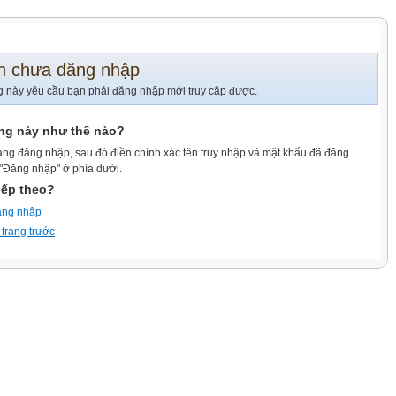
n chưa đăng nhập
g này yêu cầu bạn phải đăng nhập mới truy cập được.
ang này như thế nào?
ang đăng nhập, sau đó điền chính xác tên truy nhập và mật khẩu đã đăng
 "Đăng nhập" ở phía dưới.
iếp theo?
ăng nhập
 trang trước