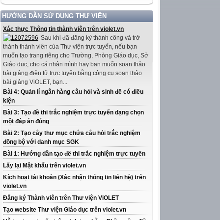
HƯỚNG DẪN SỬ DỤNG THƯ VIỆN
Xác thực Thông tin thành viên trên violet.vn
Sau khi đã đăng ký thành công và trở
thành thành viên của Thư viện trực tuyến, nếu bạn
muốn tạo trang riêng cho Trường, Phòng Giáo dục, Sở
Giáo dục, cho cá nhân mình hay bạn muốn soạn thảo
bài giảng điện tử trực tuyến bằng công cụ soạn thảo
bài giảng ViOLET, bạn...
Bài 4: Quản lí ngân hàng câu hỏi và sinh đề có điều
kiện
Bài 3: Tạo đề thi trắc nghiệm trực tuyến dạng chọn
một đáp án đúng
Bài 2: Tạo cây thư mục chứa câu hỏi trắc nghiệm
đồng bộ với danh mục SGK
Bài 1: Hướng dẫn tạo đề thi trắc nghiệm trực tuyến
Lấy lại Mật khẩu trên violet.vn
Kích hoạt tài khoản (Xác nhận thông tin liên hệ) trên
violet.vn
Đăng ký Thành viên trên Thư viện ViOLET
Tạo website Thư viện Giáo dục trên violet.vn