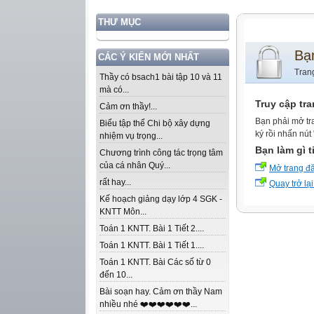
THƯ MỤC
Bạ
CÁC Ý KIẾN MỚI NHẤT
Tran
Thầy có bsach1 bài tập 10 và 11
mà có...
Truy cập tr
Cảm ơn thầy!...
Bạn phải mở tr
Biểu tập thể Chi bộ xây dựng
ký rồi nhấn nút
nhiệm vụ trọng...
Bạn làm gì t
Chương trình công tác trọng tâm
của cá nhân Quý...
Mở trang đ
rất hay...
Quay trở lại
Kế hoạch giảng dạy lớp 4 SGK -
KNTT Môn...
Toán 1 KNTT. Bài 1 Tiết 2....
Toán 1 KNTT. Bài 1 Tiết 1....
Toán 1 KNTT. Bài Các số từ 0
đến 10...
Bài soạn hay. Cảm ơn thầy Nam
nhiều nhé ❤️❤️❤️❤️❤️❤️...