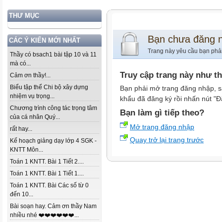
THƯ MỤC
Bạn chưa đăng 
CÁC Ý KIẾN MỚI NHẤT
Trang này yêu cầu bạn phả
Thầy có bsach1 bài tập 10 và 11
mà có...
Truy cập trang này như t
Cảm ơn thầy!...
Biểu tập thể Chi bộ xây dựng
Bạn phải mở trang đăng nhập, s
nhiệm vụ trọng...
khẩu đã đăng ký rồi nhấn nút "Đ
Chương trình công tác trọng tâm
Bạn làm gì tiếp theo?
của cá nhân Quý...
Mở trang đăng nhập
rất hay...
Quay trở lại trang trước
Kế hoạch giảng dạy lớp 4 SGK -
KNTT Môn...
Toán 1 KNTT. Bài 1 Tiết 2....
Toán 1 KNTT. Bài 1 Tiết 1....
Toán 1 KNTT. Bài Các số từ 0
đến 10...
Bài soạn hay. Cảm ơn thầy Nam
nhiều nhé ❤️❤️❤️❤️❤️❤️...