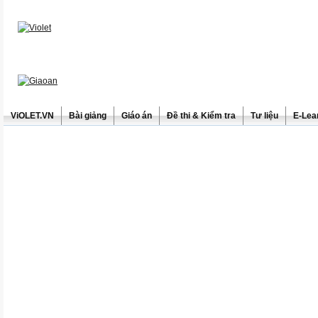
ViOLET.VN
Bài giảng
Giáo án
Đề thi & Kiểm tra
Tư liệu
E-Lea