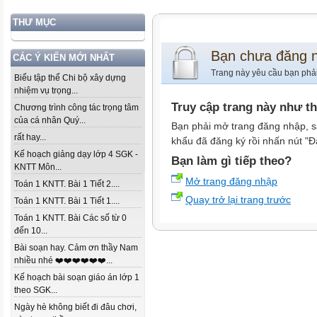
THƯ MỤC
Bạn chưa đăng 
CÁC Ý KIẾN MỚI NHẤT
Trang này yêu cầu bạn phả
Biểu tập thể Chi bộ xây dựng
nhiệm vụ trọng...
Truy cập trang này như t
Chương trình công tác trọng tâm
của cá nhân Quý...
Bạn phải mở trang đăng nhập, s
rất hay...
khẩu đã đăng ký rồi nhấn nút "Đ
Kế hoạch giảng dạy lớp 4 SGK -
Bạn làm gì tiếp theo?
KNTT Môn...
Mở trang đăng nhập
Toán 1 KNTT. Bài 1 Tiết 2....
Quay trở lại trang trước
Toán 1 KNTT. Bài 1 Tiết 1....
Toán 1 KNTT. Bài Các số từ 0
đến 10...
Bài soạn hay. Cảm ơn thầy Nam
nhiều nhé ❤️❤️❤️❤️❤️❤️...
Kế hoạch bài soạn giáo án lớp 1
theo SGK...
Ngày hè không biết đi đâu chơi,