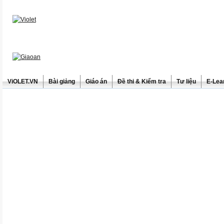
ViOLET.VN
Bài giảng
Giáo án
Đề thi & Kiểm tra
Tư liệu
E-Lea