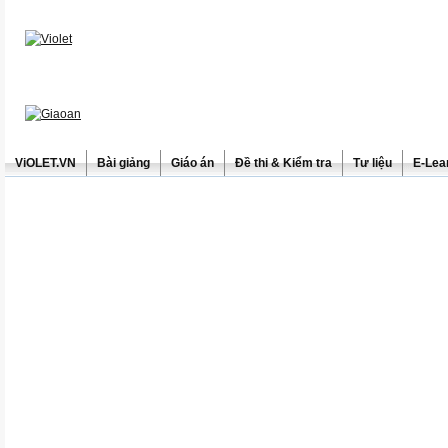
ViOLET.VN
Bài giảng
Giáo án
Đề thi & Kiểm tra
Tư liệu
E-Lea