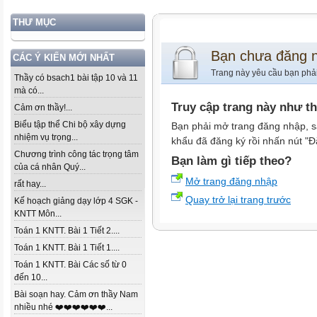
THƯ MỤC
Bạn chưa đăng 
CÁC Ý KIẾN MỚI NHẤT
Trang này yêu cầu bạn phả
Thầy có bsach1 bài tập 10 và 11
mà có...
Truy cập trang này như t
Cảm ơn thầy!...
Biểu tập thể Chi bộ xây dựng
Bạn phải mở trang đăng nhập, s
nhiệm vụ trọng...
khẩu đã đăng ký rồi nhấn nút "Đ
Chương trình công tác trọng tâm
Bạn làm gì tiếp theo?
của cá nhân Quý...
Mở trang đăng nhập
rất hay...
Quay trở lại trang trước
Kế hoạch giảng dạy lớp 4 SGK -
KNTT Môn...
Toán 1 KNTT. Bài 1 Tiết 2....
Toán 1 KNTT. Bài 1 Tiết 1....
Toán 1 KNTT. Bài Các số từ 0
đến 10...
Bài soạn hay. Cảm ơn thầy Nam
nhiều nhé ❤️❤️❤️❤️❤️❤️...