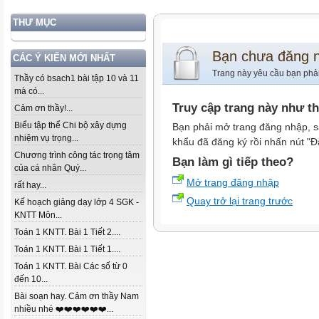
THƯ MỤC
Bạn chưa đăng 
CÁC Ý KIẾN MỚI NHẤT
Trang này yêu cầu bạn phả
Thầy có bsach1 bài tập 10 và 11
mà có...
Truy cập trang này như t
Cảm ơn thầy!...
Biểu tập thể Chi bộ xây dựng
Bạn phải mở trang đăng nhập, s
nhiệm vụ trọng...
khẩu đã đăng ký rồi nhấn nút "Đ
Chương trình công tác trọng tâm
Bạn làm gì tiếp theo?
của cá nhân Quý...
Mở trang đăng nhập
rất hay...
Quay trở lại trang trước
Kế hoạch giảng dạy lớp 4 SGK -
KNTT Môn...
Toán 1 KNTT. Bài 1 Tiết 2....
Toán 1 KNTT. Bài 1 Tiết 1....
Toán 1 KNTT. Bài Các số từ 0
đến 10...
Bài soạn hay. Cảm ơn thầy Nam
nhiều nhé ❤️❤️❤️❤️❤️❤️...