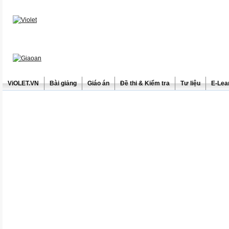
ViOLET.VN
Bài giảng
Giáo án
Đề thi & Kiểm tra
Tư liệu
E-Lea