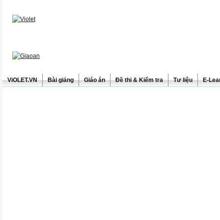
ViOLET.VN
Bài giảng
Giáo án
Đề thi & Kiểm tra
Tư liệu
E-Lea