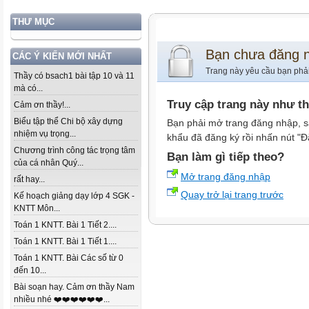
THƯ MỤC
Bạn chưa đăng 
CÁC Ý KIẾN MỚI NHẤT
Trang này yêu cầu bạn phả
Thầy có bsach1 bài tập 10 và 11
mà có...
Truy cập trang này như t
Cảm ơn thầy!...
Biểu tập thể Chi bộ xây dựng
Bạn phải mở trang đăng nhập, s
nhiệm vụ trọng...
khẩu đã đăng ký rồi nhấn nút "Đ
Chương trình công tác trọng tâm
Bạn làm gì tiếp theo?
của cá nhân Quý...
Mở trang đăng nhập
rất hay...
Quay trở lại trang trước
Kế hoạch giảng dạy lớp 4 SGK -
KNTT Môn...
Toán 1 KNTT. Bài 1 Tiết 2....
Toán 1 KNTT. Bài 1 Tiết 1....
Toán 1 KNTT. Bài Các số từ 0
đến 10...
Bài soạn hay. Cảm ơn thầy Nam
nhiều nhé ❤️❤️❤️❤️❤️❤️...