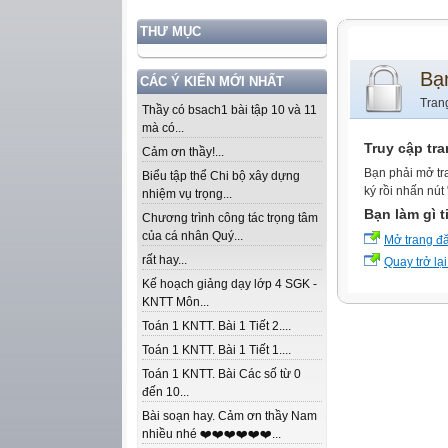
THƯ MỤC
Bạ
CÁC Ý KIẾN MỚI NHẤT
Tran
Thầy có bsach1 bài tập 10 và 11
mà có...
Truy cập tr
Cảm ơn thầy!...
Bạn phải mở tr
Biểu tập thể Chi bộ xây dựng
ký rồi nhấn nút
nhiệm vụ trọng...
Bạn làm gì t
Chương trình công tác trọng tâm
của cá nhân Quý...
Mở trang đ
rất hay...
Quay trở lại
Kế hoạch giảng dạy lớp 4 SGK -
KNTT Môn...
Toán 1 KNTT. Bài 1 Tiết 2....
Toán 1 KNTT. Bài 1 Tiết 1....
Toán 1 KNTT. Bài Các số từ 0
đến 10...
Bài soạn hay. Cảm ơn thầy Nam
nhiều nhé ❤️❤️❤️❤️❤️❤️...