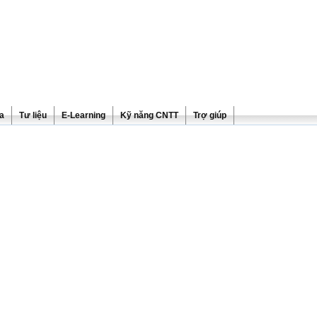
ra
Tư liệu
E-Learning
Kỹ năng CNTT
Trợ giúp