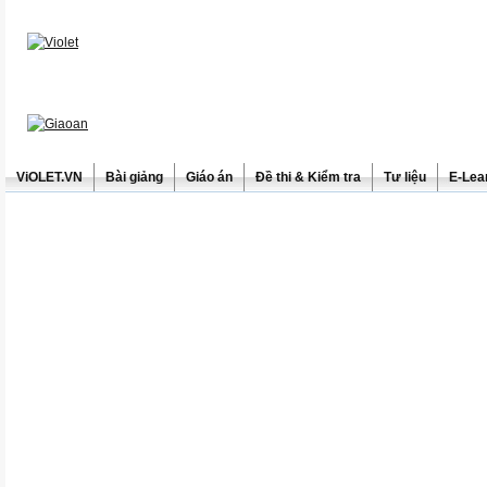
ViOLET.VN
Bài giảng
Giáo án
Đề thi & Kiểm tra
Tư liệu
E-Lea