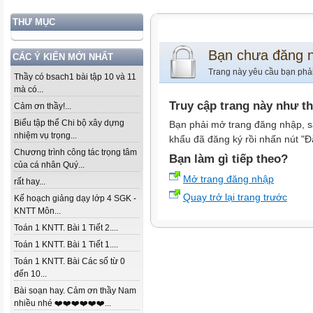
THƯ MỤC
Bạn chưa đăng 
CÁC Ý KIẾN MỚI NHẤT
Trang này yêu cầu bạn phả
Thầy có bsach1 bài tập 10 và 11
mà có...
Truy cập trang này như t
Cảm ơn thầy!...
Biểu tập thể Chi bộ xây dựng
Bạn phải mở trang đăng nhập, s
nhiệm vụ trọng...
khẩu đã đăng ký rồi nhấn nút "Đ
Chương trình công tác trọng tâm
Bạn làm gì tiếp theo?
của cá nhân Quý...
Mở trang đăng nhập
rất hay...
Quay trở lại trang trước
Kế hoạch giảng dạy lớp 4 SGK -
KNTT Môn...
Toán 1 KNTT. Bài 1 Tiết 2....
Toán 1 KNTT. Bài 1 Tiết 1....
Toán 1 KNTT. Bài Các số từ 0
đến 10...
Bài soạn hay. Cảm ơn thầy Nam
nhiều nhé ❤️❤️❤️❤️❤️❤️...