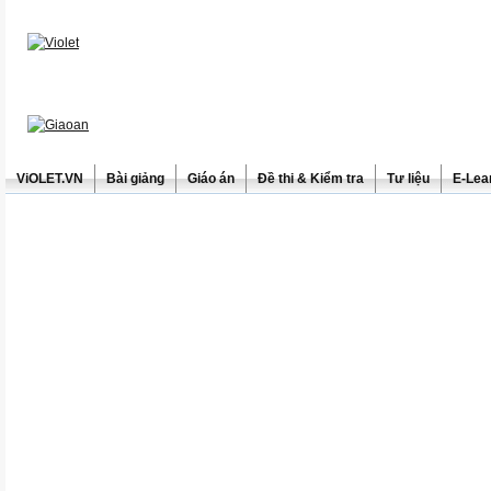
ViOLET.VN
Bài giảng
Giáo án
Đề thi & Kiểm tra
Tư liệu
E-Lea