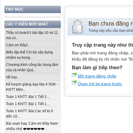
THƯ MỤC
Bạn chưa đăng 
CÁC Ý KIẾN MỚI NHẤT
Trang này yêu cầu bạn phả
Thầy có bsach1 bài tập 10 và 11
mà có...
Truy cập trang này như t
Cảm ơn thầy!...
Biểu tập thể Chi bộ xây dựng
Bạn phải mở trang đăng nhập, s
nhiệm vụ trọng...
khẩu đã đăng ký rồi nhấn nút "Đ
Chương trình công tác trọng tâm
Bạn làm gì tiếp theo?
của cá nhân Quý...
Mở trang đăng nhập
rất hay...
Quay trở lại trang trước
Kế hoạch giảng dạy lớp 4 SGK -
KNTT Môn...
Toán 1 KNTT. Bài 1 Tiết 2....
Toán 1 KNTT. Bài 1 Tiết 1....
Toán 1 KNTT. Bài Các số từ 0
đến 10...
Bài soạn hay. Cảm ơn thầy Nam
nhiều nhé ❤️❤️❤️❤️❤️❤️...