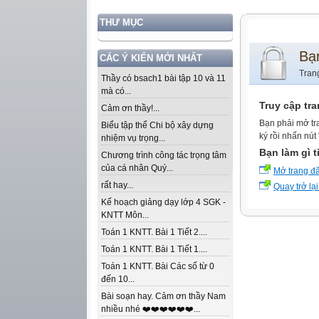
THƯ MỤC
Bạ
CÁC Ý KIẾN MỚI NHẤT
Tran
Thầy có bsach1 bài tập 10 và 11
mà có...
Truy cập tr
Cảm ơn thầy!...
Bạn phải mở tr
Biểu tập thể Chi bộ xây dựng
ký rồi nhấn nút
nhiệm vụ trọng...
Bạn làm gì t
Chương trình công tác trọng tâm
của cá nhân Quý...
Mở trang đ
rất hay...
Quay trở lại
Kế hoạch giảng dạy lớp 4 SGK -
KNTT Môn...
Toán 1 KNTT. Bài 1 Tiết 2....
Toán 1 KNTT. Bài 1 Tiết 1....
Toán 1 KNTT. Bài Các số từ 0
đến 10...
Bài soạn hay. Cảm ơn thầy Nam
nhiều nhé ❤️❤️❤️❤️❤️❤️...