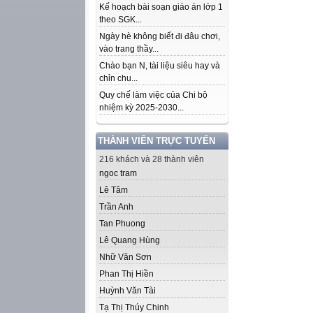
Kế hoạch bài soạn giáo án lớp 1
theo SGK...
Ngày hè không biết đi đâu chơi,
vào trang thầy...
Chào bạn N, tài liệu siêu hay và
chỉn chu...
Quy chế làm việc của Chi bộ
nhiệm kỳ 2025-2030...
THÀNH VIÊN TRỰC TUYẾN
216 khách và 28 thành viên
ngoc tram
Lê Tâm
Trần Anh
Tan Phuong
Lê Quang Hùng
Nhữ Văn Sơn
Phan Thị Hiền
Huỳnh Văn Tài
Tạ Thị Thúy Chinh