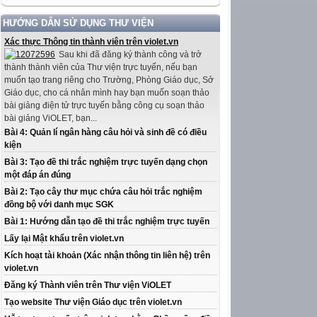
HƯỚNG DẪN SỬ DỤNG THƯ VIỆN
Xác thực Thông tin thành viên trên violet.vn
Sau khi đã đăng ký thành công và trở
thành thành viên của Thư viện trực tuyến, nếu bạn
muốn tạo trang riêng cho Trường, Phòng Giáo dục, Sở
Giáo dục, cho cá nhân mình hay bạn muốn soạn thảo
bài giảng điện tử trực tuyến bằng công cụ soạn thảo
bài giảng ViOLET, bạn...
Bài 4: Quản lí ngân hàng câu hỏi và sinh đề có điều
kiện
Bài 3: Tạo đề thi trắc nghiệm trực tuyến dạng chọn
một đáp án đúng
Bài 2: Tạo cây thư mục chứa câu hỏi trắc nghiệm
đồng bộ với danh mục SGK
Bài 1: Hướng dẫn tạo đề thi trắc nghiệm trực tuyến
Lấy lại Mật khẩu trên violet.vn
Kích hoạt tài khoản (Xác nhận thông tin liên hệ) trên
violet.vn
Đăng ký Thành viên trên Thư viện ViOLET
Tạo website Thư viện Giáo dục trên violet.vn