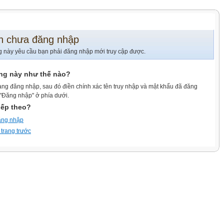
n chưa đăng nhập
g này yêu cầu bạn phải đăng nhập mới truy cập được.
ang này như thế nào?
ang đăng nhập, sau đó điền chính xác tên truy nhập và mật khẩu đã đăng
 "Đăng nhập" ở phía dưới.
iếp theo?
ăng nhập
 trang trước