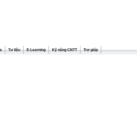
ra
Tư liệu
E-Learning
Kỹ năng CNTT
Trợ giúp