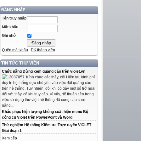
ĐĂNG NHẬP
Tên truy nhập
Mật khẩu
Ghi nhớ
Quên mật khẩu
ĐK thành viên
TIN TỨC THƯ VIỆN
Chức năng Dừng xem quảng cáo trên violet.vn
Kính chào các thầy, cô! Hiện tại, kinh phí
duy trì hệ thống dựa chủ yếu vào việc đặt quảng cáo
trên hệ thống. Tuy nhiên, đôi khi có gây một số trở ngại
đối với thầy, cô khi truy cập. Vì vậy, để thuận tiện trong
việc sử dụng thư viện hệ thống đã cung cấp chức
năng...
Khắc phục hiện tượng không xuất hiện menu Bộ
công cụ Violet trên PowerPoint và Word
Thử nghiệm Hệ thống Kiểm tra Trực tuyến ViOLET
Giai đoạn 1
Xem tiếp