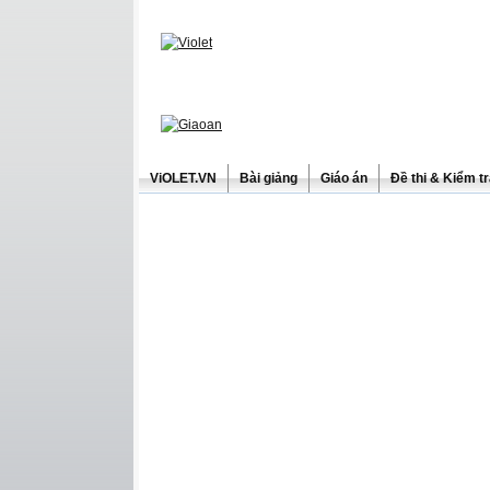
ViOLET.VN
Bài giảng
Giáo án
Đề thi & Kiểm t