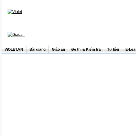
ViOLET.VN
Bài giảng
Giáo án
Đề thi & Kiểm tra
Tư liệu
E-Lea