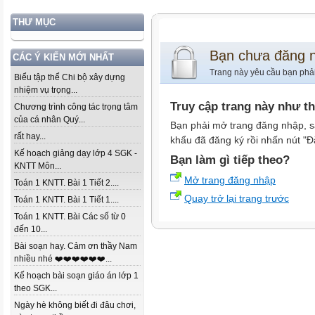
THƯ MỤC
Bạn chưa đăng 
CÁC Ý KIẾN MỚI NHẤT
Trang này yêu cầu bạn phả
Biểu tập thể Chi bộ xây dựng
nhiệm vụ trọng...
Truy cập trang này như t
Chương trình công tác trọng tâm
của cá nhân Quý...
Bạn phải mở trang đăng nhập, s
rất hay...
khẩu đã đăng ký rồi nhấn nút "Đ
Kế hoạch giảng dạy lớp 4 SGK -
Bạn làm gì tiếp theo?
KNTT Môn...
Mở trang đăng nhập
Toán 1 KNTT. Bài 1 Tiết 2....
Quay trở lại trang trước
Toán 1 KNTT. Bài 1 Tiết 1....
Toán 1 KNTT. Bài Các số từ 0
đến 10...
Bài soạn hay. Cảm ơn thầy Nam
nhiều nhé ❤️❤️❤️❤️❤️❤️...
Kế hoạch bài soạn giáo án lớp 1
theo SGK...
Ngày hè không biết đi đâu chơi,