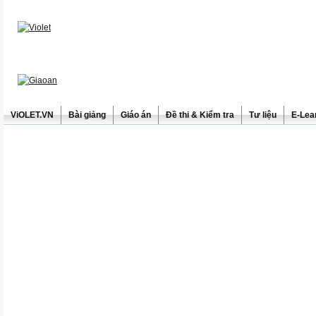
ViOLET.VN
Bài giảng
Giáo án
Đề thi & Kiểm tra
Tư liệu
E-Lea