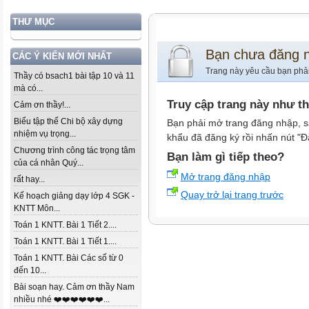
THƯ MỤC
Bạn chưa đăng 
CÁC Ý KIẾN MỚI NHẤT
Trang này yêu cầu bạn phả
Thầy có bsach1 bài tập 10 và 11
mà có...
Truy cập trang này như t
Cảm ơn thầy!...
Biểu tập thể Chi bộ xây dựng
Bạn phải mở trang đăng nhập, s
nhiệm vụ trọng...
khẩu đã đăng ký rồi nhấn nút "Đ
Chương trình công tác trọng tâm
Bạn làm gì tiếp theo?
của cá nhân Quý...
Mở trang đăng nhập
rất hay...
Quay trở lại trang trước
Kế hoạch giảng dạy lớp 4 SGK -
KNTT Môn...
Toán 1 KNTT. Bài 1 Tiết 2....
Toán 1 KNTT. Bài 1 Tiết 1....
Toán 1 KNTT. Bài Các số từ 0
đến 10...
Bài soạn hay. Cảm ơn thầy Nam
nhiều nhé ❤️❤️❤️❤️❤️❤️...