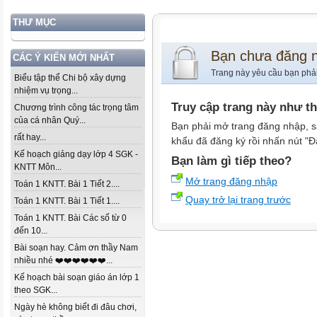
THƯ MỤC
Bạn chưa đăng 
CÁC Ý KIẾN MỚI NHẤT
Trang này yêu cầu bạn phả
Biểu tập thể Chi bộ xây dựng
nhiệm vụ trọng...
Truy cập trang này như t
Chương trình công tác trọng tâm
của cá nhân Quý...
Bạn phải mở trang đăng nhập, s
rất hay...
khẩu đã đăng ký rồi nhấn nút "Đ
Kế hoạch giảng dạy lớp 4 SGK -
Bạn làm gì tiếp theo?
KNTT Môn...
Mở trang đăng nhập
Toán 1 KNTT. Bài 1 Tiết 2....
Quay trở lại trang trước
Toán 1 KNTT. Bài 1 Tiết 1....
Toán 1 KNTT. Bài Các số từ 0
đến 10...
Bài soạn hay. Cảm ơn thầy Nam
nhiều nhé ❤️❤️❤️❤️❤️❤️...
Kế hoạch bài soạn giáo án lớp 1
theo SGK...
Ngày hè không biết đi đâu chơi,