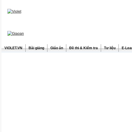
ViOLET.VN
Bài giảng
Giáo án
Đề thi & Kiểm tra
Tư liệu
E-Lea