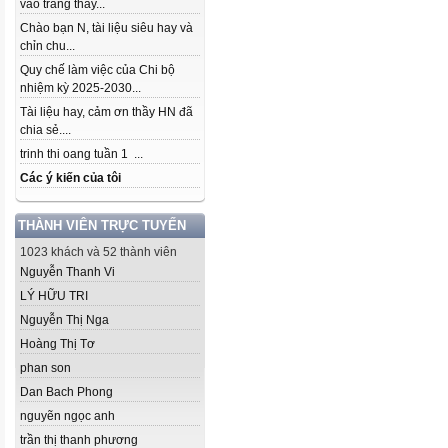
vào trang thầy...
Chào bạn N, tài liệu siêu hay và
chỉn chu...
Quy chế làm việc của Chi bộ
nhiệm kỳ 2025-2030...
Tài liệu hay, cảm ơn thầy HN đã
chia sẻ....
trinh thi oang tuần 1 ...
Các ý kiến của tôi
THÀNH VIÊN TRỰC TUYẾN
1023 khách và 52 thành viên
Nguyễn Thanh Vi
LÝ HỮU TRI
Nguyễn Thị Nga
Hoàng Thị Tơ
phan son
Dan Bach Phong
nguyẽn ngọc anh
trần thị thanh phương