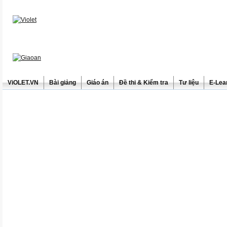
ViOLET.VN
Bài giảng
Giáo án
Đề thi & Kiểm tra
Tư liệu
E-Lea