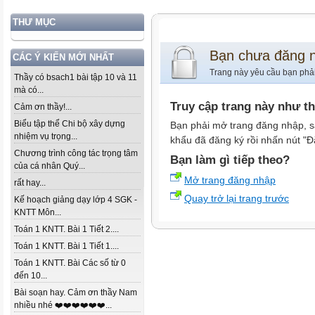
THƯ MỤC
Bạn chưa đăng 
CÁC Ý KIẾN MỚI NHẤT
Trang này yêu cầu bạn phả
Thầy có bsach1 bài tập 10 và 11
mà có...
Truy cập trang này như t
Cảm ơn thầy!...
Biểu tập thể Chi bộ xây dựng
Bạn phải mở trang đăng nhập, s
nhiệm vụ trọng...
khẩu đã đăng ký rồi nhấn nút "Đ
Chương trình công tác trọng tâm
Bạn làm gì tiếp theo?
của cá nhân Quý...
Mở trang đăng nhập
rất hay...
Quay trở lại trang trước
Kế hoạch giảng dạy lớp 4 SGK -
KNTT Môn...
Toán 1 KNTT. Bài 1 Tiết 2....
Toán 1 KNTT. Bài 1 Tiết 1....
Toán 1 KNTT. Bài Các số từ 0
đến 10...
Bài soạn hay. Cảm ơn thầy Nam
nhiều nhé ❤️❤️❤️❤️❤️❤️...