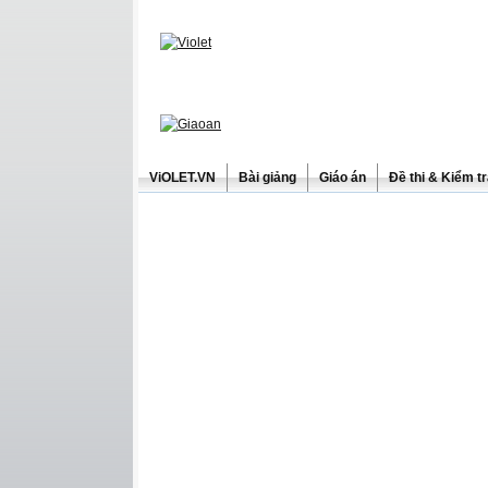
ViOLET.VN
Bài giảng
Giáo án
Đề thi & Kiểm t