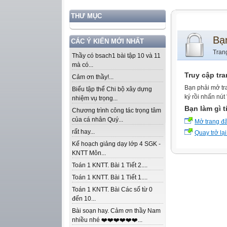
THƯ MỤC
Bạ
CÁC Ý KIẾN MỚI NHẤT
Tran
Thầy có bsach1 bài tập 10 và 11
mà có...
Truy cập tr
Cảm ơn thầy!...
Bạn phải mở tr
Biểu tập thể Chi bộ xây dựng
ký rồi nhấn nút
nhiệm vụ trọng...
Bạn làm gì t
Chương trình công tác trọng tâm
của cá nhân Quý...
Mở trang đ
rất hay...
Quay trở lại
Kế hoạch giảng dạy lớp 4 SGK -
KNTT Môn...
Toán 1 KNTT. Bài 1 Tiết 2....
Toán 1 KNTT. Bài 1 Tiết 1....
Toán 1 KNTT. Bài Các số từ 0
đến 10...
Bài soạn hay. Cảm ơn thầy Nam
nhiều nhé ❤️❤️❤️❤️❤️❤️...