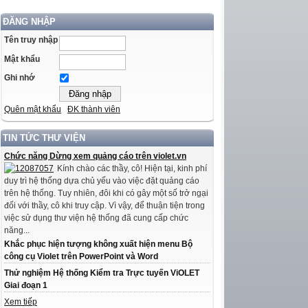
ĐĂNG NHẬP
Tên truy nhập
Mật khẩu
Ghi nhớ
Quên mật khẩu
ĐK thành viên
TIN TỨC THƯ VIỆN
Chức năng Dừng xem quảng cáo trên violet.vn
Kính chào các thầy, cô! Hiện tại, kinh phí
duy trì hệ thống dựa chủ yếu vào việc đặt quảng cáo
trên hệ thống. Tuy nhiên, đôi khi có gây một số trở ngại
đối với thầy, cô khi truy cập. Vì vậy, để thuận tiện trong
việc sử dụng thư viện hệ thống đã cung cấp chức
năng...
Khắc phục hiện tượng không xuất hiện menu Bộ
công cụ Violet trên PowerPoint và Word
Thử nghiệm Hệ thống Kiểm tra Trực tuyến ViOLET
Giai đoạn 1
Xem tiếp