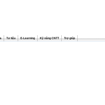
ra
Tư liệu
E-Learning
Kỹ năng CNTT
Trợ giúp