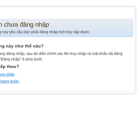
n chưa đăng nhập
g này yêu cầu bạn phải đăng nhập mới truy cập được.
ang này như thế nào?
ang đăng nhập, sau đó điền chính xác tên truy nhập và mật khẩu đã đăng
 "Đăng nhập" ở phía dưới.
iếp theo?
ăng nhập
 trang trước