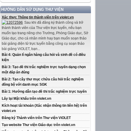
HƯỚNG DẪN SỬ DỤNG THƯ VIỆN
Xác thực Thông tin thành viên trên violet.vn
Sau khi đã đăng ký thành công và trở
thành thành viên của Thư viện trực tuyến, nếu bạn
muốn tạo trang riêng cho Trường, Phòng Giáo dục, Sở
Giáo dục, cho cá nhân mình hay bạn muốn soạn thảo
bài giảng điện tử trực tuyến bằng công cụ soạn thảo
bài giảng ViOLET, bạn...
Bài 4: Quản lí ngân hàng câu hỏi và sinh đề có điều
kiện
Bài 3: Tạo đề thi trắc nghiệm trực tuyến dạng chọn
một đáp án đúng
Bài 2: Tạo cây thư mục chứa câu hỏi trắc nghiệm
đồng bộ với danh mục SGK
Bài 1: Hướng dẫn tạo đề thi trắc nghiệm trực tuyến
Lấy lại Mật khẩu trên violet.vn
Kích hoạt tài khoản (Xác nhận thông tin liên hệ) trên
violet.vn
Đăng ký Thành viên trên Thư viện ViOLET
Tạo website Thư viện Giáo dục trên violet.vn