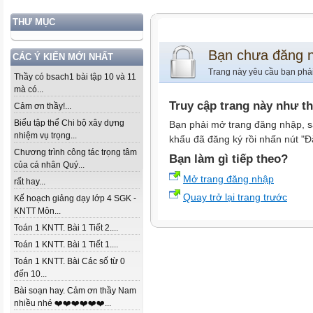
THƯ MỤC
Bạn chưa đăng 
CÁC Ý KIẾN MỚI NHẤT
Trang này yêu cầu bạn phả
Thầy có bsach1 bài tập 10 và 11
mà có...
Truy cập trang này như t
Cảm ơn thầy!...
Biểu tập thể Chi bộ xây dựng
Bạn phải mở trang đăng nhập, s
nhiệm vụ trọng...
khẩu đã đăng ký rồi nhấn nút "Đ
Chương trình công tác trọng tâm
Bạn làm gì tiếp theo?
của cá nhân Quý...
Mở trang đăng nhập
rất hay...
Quay trở lại trang trước
Kế hoạch giảng dạy lớp 4 SGK -
KNTT Môn...
Toán 1 KNTT. Bài 1 Tiết 2....
Toán 1 KNTT. Bài 1 Tiết 1....
Toán 1 KNTT. Bài Các số từ 0
đến 10...
Bài soạn hay. Cảm ơn thầy Nam
nhiều nhé ❤️❤️❤️❤️❤️❤️...