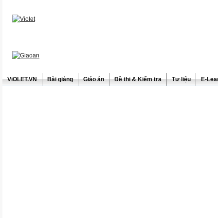
ViOLET.VN
Bài giảng
Giáo án
Đề thi & Kiểm tra
Tư liệu
E-Lea