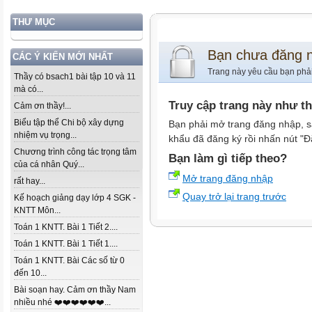
THƯ MỤC
Bạn chưa đăng 
CÁC Ý KIẾN MỚI NHẤT
Trang này yêu cầu bạn phả
Thầy có bsach1 bài tập 10 và 11
mà có...
Truy cập trang này như t
Cảm ơn thầy!...
Biểu tập thể Chi bộ xây dựng
Bạn phải mở trang đăng nhập, s
nhiệm vụ trọng...
khẩu đã đăng ký rồi nhấn nút "Đ
Chương trình công tác trọng tâm
Bạn làm gì tiếp theo?
của cá nhân Quý...
Mở trang đăng nhập
rất hay...
Quay trở lại trang trước
Kế hoạch giảng dạy lớp 4 SGK -
KNTT Môn...
Toán 1 KNTT. Bài 1 Tiết 2....
Toán 1 KNTT. Bài 1 Tiết 1....
Toán 1 KNTT. Bài Các số từ 0
đến 10...
Bài soạn hay. Cảm ơn thầy Nam
nhiều nhé ❤️❤️❤️❤️❤️❤️...