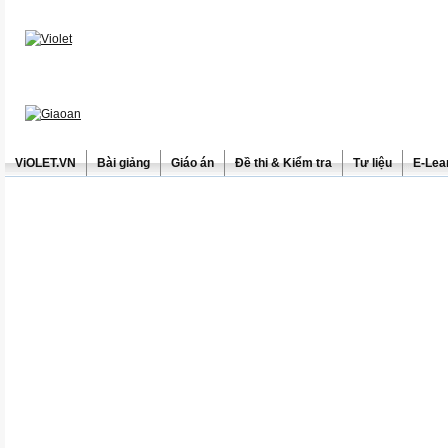
ViOLET.VN
Bài giảng
Giáo án
Đề thi & Kiểm tra
Tư liệu
E-Lea