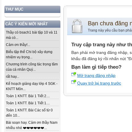
THƯ MỤC
Bạn chưa đăng 
CÁC Ý KIẾN MỚI NHẤT
Trang này yêu cầu bạn phả
Thầy có bsach1 bài tập 10 và 11
mà có...
Truy cập trang này như t
Cảm ơn thầy!...
Biểu tập thể Chi bộ xây dựng
Bạn phải mở trang đăng nhập, s
nhiệm vụ trọng...
khẩu đã đăng ký rồi nhấn nút "Đ
Chương trình công tác trọng tâm
Bạn làm gì tiếp theo?
của cá nhân Quý...
Mở trang đăng nhập
rất hay...
Quay trở lại trang trước
Kế hoạch giảng dạy lớp 4 SGK -
KNTT Môn...
Toán 1 KNTT. Bài 1 Tiết 2....
Toán 1 KNTT. Bài 1 Tiết 1....
Toán 1 KNTT. Bài Các số từ 0
đến 10...
Bài soạn hay. Cảm ơn thầy Nam
nhiều nhé ❤️❤️❤️❤️❤️❤️...