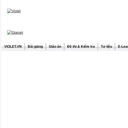
ViOLET.VN
Bài giảng
Giáo án
Đề thi & Kiểm tra
Tư liệu
E-Lea