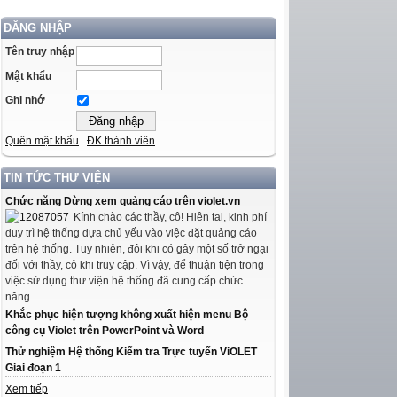
ĐĂNG NHẬP
Tên truy nhập
Mật khẩu
Ghi nhớ
Quên mật khẩu
ĐK thành viên
TIN TỨC THƯ VIỆN
Chức năng Dừng xem quảng cáo trên violet.vn
Kính chào các thầy, cô! Hiện tại, kinh phí
duy trì hệ thống dựa chủ yếu vào việc đặt quảng cáo
trên hệ thống. Tuy nhiên, đôi khi có gây một số trở ngại
đối với thầy, cô khi truy cập. Vì vậy, để thuận tiện trong
việc sử dụng thư viện hệ thống đã cung cấp chức
năng...
Khắc phục hiện tượng không xuất hiện menu Bộ
công cụ Violet trên PowerPoint và Word
Thử nghiệm Hệ thống Kiểm tra Trực tuyến ViOLET
Giai đoạn 1
Xem tiếp