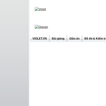
ViOLET.VN
Bài giảng
Giáo án
Đề thi & Kiểm t