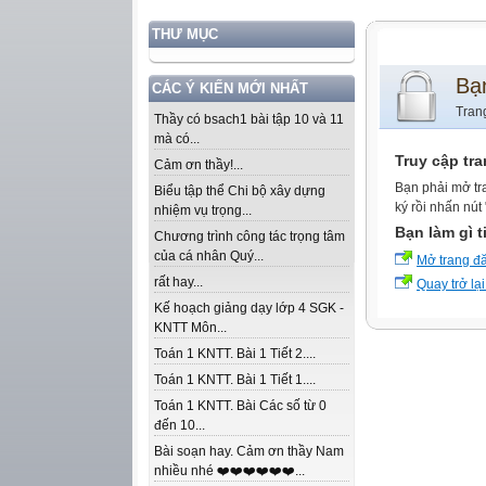
THƯ MỤC
Bạ
CÁC Ý KIẾN MỚI NHẤT
Tran
Thầy có bsach1 bài tập 10 và 11
mà có...
Truy cập tr
Cảm ơn thầy!...
Bạn phải mở tr
Biểu tập thể Chi bộ xây dựng
ký rồi nhấn nút
nhiệm vụ trọng...
Bạn làm gì t
Chương trình công tác trọng tâm
của cá nhân Quý...
Mở trang đ
rất hay...
Quay trở lại
Kế hoạch giảng dạy lớp 4 SGK -
KNTT Môn...
Toán 1 KNTT. Bài 1 Tiết 2....
Toán 1 KNTT. Bài 1 Tiết 1....
Toán 1 KNTT. Bài Các số từ 0
đến 10...
Bài soạn hay. Cảm ơn thầy Nam
nhiều nhé ❤️❤️❤️❤️❤️❤️...