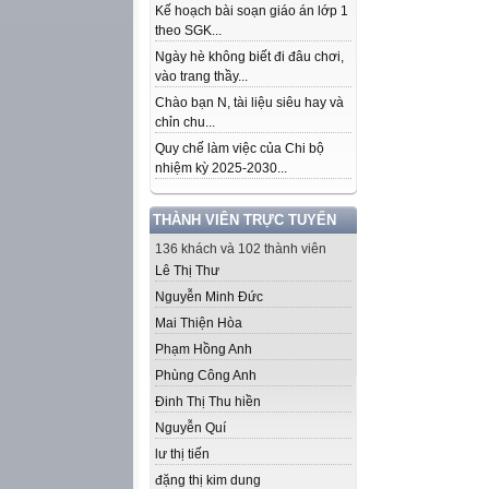
Kế hoạch bài soạn giáo án lớp 1
theo SGK...
Ngày hè không biết đi đâu chơi,
vào trang thầy...
Chào bạn N, tài liệu siêu hay và
chỉn chu...
Quy chế làm việc của Chi bộ
nhiệm kỳ 2025-2030...
THÀNH VIÊN TRỰC TUYẾN
136 khách và 102 thành viên
Lê Thị Thư
Nguyễn Minh Đức
Mai Thiện Hòa
Phạm Hồng Anh
Phùng Công Anh
Đinh Thị Thu hiền
Nguyễn Quí
lư thị tiến
đặng thị kim dung