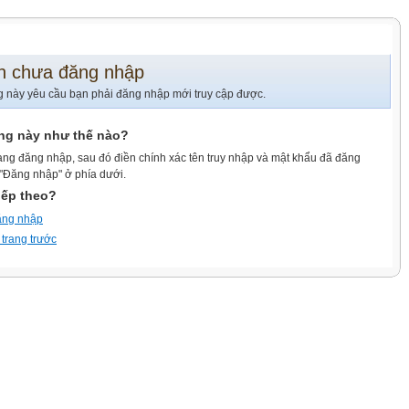
n chưa đăng nhập
g này yêu cầu bạn phải đăng nhập mới truy cập được.
ang này như thế nào?
ang đăng nhập, sau đó điền chính xác tên truy nhập và mật khẩu đã đăng
 "Đăng nhập" ở phía dưới.
iếp theo?
ăng nhập
 trang trước