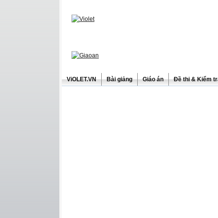
ViOLET.VN
Bài giảng
Giáo án
Đề thi & Kiểm t