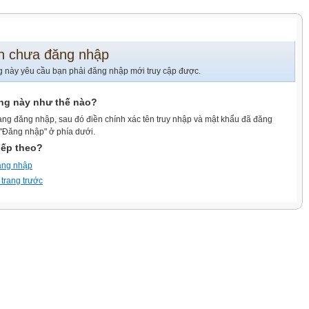
n chưa đăng nhập
g này yêu cầu bạn phải đăng nhập mới truy cập được.
ang này như thế nào?
ang đăng nhập, sau đó điền chính xác tên truy nhập và mật khẩu đã đăng
 "Đăng nhập" ở phía dưới.
iếp theo?
ăng nhập
 trang trước