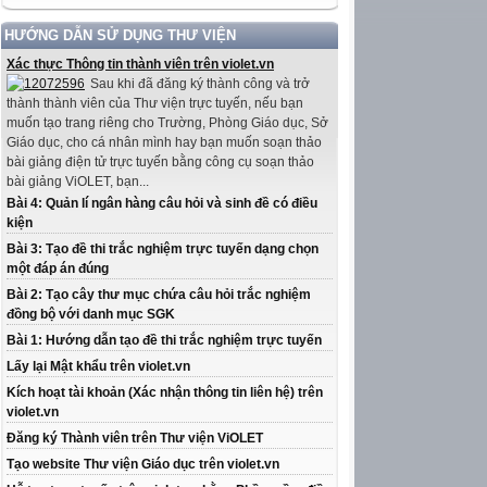
HƯỚNG DẪN SỬ DỤNG THƯ VIỆN
Xác thực Thông tin thành viên trên violet.vn
Sau khi đã đăng ký thành công và trở
thành thành viên của Thư viện trực tuyến, nếu bạn
muốn tạo trang riêng cho Trường, Phòng Giáo dục, Sở
Giáo dục, cho cá nhân mình hay bạn muốn soạn thảo
bài giảng điện tử trực tuyến bằng công cụ soạn thảo
bài giảng ViOLET, bạn...
Bài 4: Quản lí ngân hàng câu hỏi và sinh đề có điều
kiện
Bài 3: Tạo đề thi trắc nghiệm trực tuyến dạng chọn
một đáp án đúng
Bài 2: Tạo cây thư mục chứa câu hỏi trắc nghiệm
đồng bộ với danh mục SGK
Bài 1: Hướng dẫn tạo đề thi trắc nghiệm trực tuyến
Lấy lại Mật khẩu trên violet.vn
Kích hoạt tài khoản (Xác nhận thông tin liên hệ) trên
violet.vn
Đăng ký Thành viên trên Thư viện ViOLET
Tạo website Thư viện Giáo dục trên violet.vn