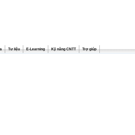
ra
Tư liệu
E-Learning
Kỹ năng CNTT
Trợ giúp