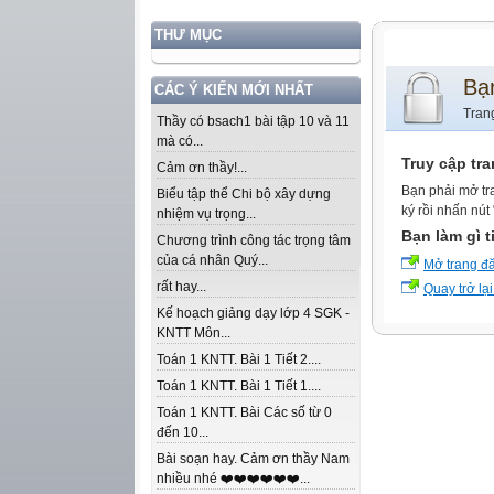
THƯ MỤC
Bạ
CÁC Ý KIẾN MỚI NHẤT
Tran
Thầy có bsach1 bài tập 10 và 11
mà có...
Truy cập tr
Cảm ơn thầy!...
Bạn phải mở tr
Biểu tập thể Chi bộ xây dựng
ký rồi nhấn nút
nhiệm vụ trọng...
Bạn làm gì t
Chương trình công tác trọng tâm
của cá nhân Quý...
Mở trang đ
rất hay...
Quay trở lại
Kế hoạch giảng dạy lớp 4 SGK -
KNTT Môn...
Toán 1 KNTT. Bài 1 Tiết 2....
Toán 1 KNTT. Bài 1 Tiết 1....
Toán 1 KNTT. Bài Các số từ 0
đến 10...
Bài soạn hay. Cảm ơn thầy Nam
nhiều nhé ❤️❤️❤️❤️❤️❤️...