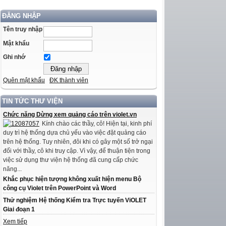
ĐĂNG NHẬP
Tên truy nhập
Mật khẩu
Ghi nhớ
Quên mật khẩu
ĐK thành viên
TIN TỨC THƯ VIỆN
Chức năng Dừng xem quảng cáo trên violet.vn
Kính chào các thầy, cô! Hiện tại, kinh phí
duy trì hệ thống dựa chủ yếu vào việc đặt quảng cáo
trên hệ thống. Tuy nhiên, đôi khi có gây một số trở ngại
đối với thầy, cô khi truy cập. Vì vậy, để thuận tiện trong
việc sử dụng thư viện hệ thống đã cung cấp chức
năng...
Khắc phục hiện tượng không xuất hiện menu Bộ
công cụ Violet trên PowerPoint và Word
Thử nghiệm Hệ thống Kiểm tra Trực tuyến ViOLET
Giai đoạn 1
Xem tiếp