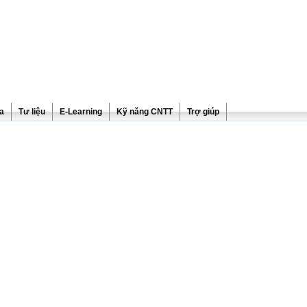
ra
Tư liệu
E-Learning
Kỹ năng CNTT
Trợ giúp