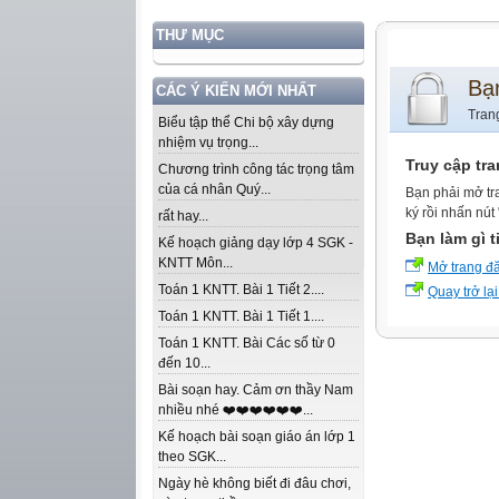
THƯ MỤC
Bạ
CÁC Ý KIẾN MỚI NHẤT
Tran
Biểu tập thể Chi bộ xây dựng
nhiệm vụ trọng...
Truy cập tr
Chương trình công tác trọng tâm
của cá nhân Quý...
Bạn phải mở tr
ký rồi nhấn nút
rất hay...
Bạn làm gì t
Kế hoạch giảng dạy lớp 4 SGK -
KNTT Môn...
Mở trang đ
Toán 1 KNTT. Bài 1 Tiết 2....
Quay trở lại
Toán 1 KNTT. Bài 1 Tiết 1....
Toán 1 KNTT. Bài Các số từ 0
đến 10...
Bài soạn hay. Cảm ơn thầy Nam
nhiều nhé ❤️❤️❤️❤️❤️❤️...
Kế hoạch bài soạn giáo án lớp 1
theo SGK...
Ngày hè không biết đi đâu chơi,