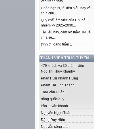
vào trang thầy...
Chào bạn N, tài liệu siêu hay và
chỉn chu...
Quy chế làm việc của Chi bộ
nhiệm kỳ 2025-2030...
Tài liệu hay, cảm ơn thầy HN đã
chia sẻ....
trinh thi oang tuần 1 ...
THÀNH VIÊN TRỰC TUYẾN
479 khách và 30 thành viên
Ngô Thị Thúy Khanhy
Phan Hữu Khánh Hưng
Phạm Thị Linh Thanh
Thái Văn Huân
đặng quốc duy
trần la vân khánh
Nguyễn Ngọc Tuấn
Đặng Duy Hiền
Nguyễn công tuấn