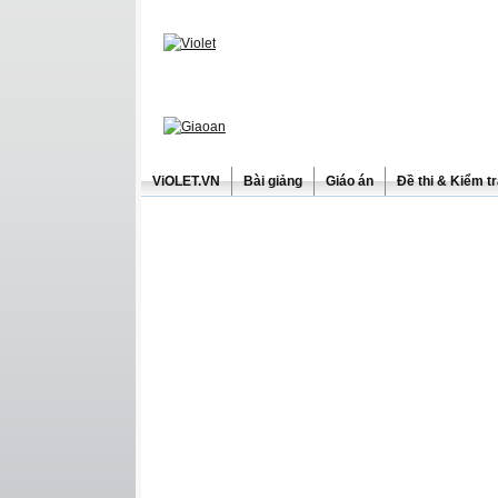
ViOLET.VN
Bài giảng
Giáo án
Đề thi & Kiểm t