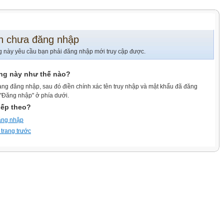
n chưa đăng nhập
g này yêu cầu bạn phải đăng nhập mới truy cập được.
ang này như thế nào?
ang đăng nhập, sau đó điền chính xác tên truy nhập và mật khẩu đã đăng
 "Đăng nhập" ở phía dưới.
iếp theo?
ăng nhập
 trang trước