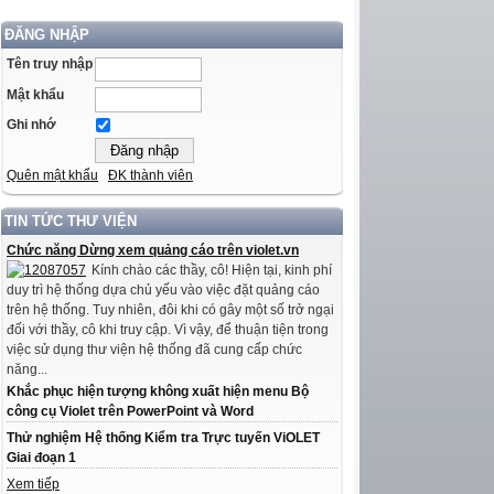
ĐĂNG NHẬP
Tên truy nhập
Mật khẩu
Ghi nhớ
Quên mật khẩu
ĐK thành viên
TIN TỨC THƯ VIỆN
Chức năng Dừng xem quảng cáo trên violet.vn
Kính chào các thầy, cô! Hiện tại, kinh phí
duy trì hệ thống dựa chủ yếu vào việc đặt quảng cáo
trên hệ thống. Tuy nhiên, đôi khi có gây một số trở ngại
đối với thầy, cô khi truy cập. Vì vậy, để thuận tiện trong
việc sử dụng thư viện hệ thống đã cung cấp chức
năng...
Khắc phục hiện tượng không xuất hiện menu Bộ
công cụ Violet trên PowerPoint và Word
Thử nghiệm Hệ thống Kiểm tra Trực tuyến ViOLET
Giai đoạn 1
Xem tiếp