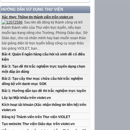
HƯỚNG DẪN SỬ DỤNG THƯ VIỆN
Xác thực Thông tin thành viên trên violet.vn
Sau khi đã đăng ký thành công và trở
thành thành viên của Thư viện trực tuyến, nếu bạn
muốn tạo trang riêng cho Trường, Phòng Giáo dục, Sở
Giáo dục, cho cá nhân mình hay bạn muốn soạn thảo
bài giảng điện tử trực tuyến bằng công cụ soạn thảo
bài giảng ViOLET, bạn...
Bài 4: Quản lí ngân hàng câu hỏi và sinh đề có điều
kiện
Bài 3: Tạo đề thi trắc nghiệm trực tuyến dạng chọn
một đáp án đúng
Bài 2: Tạo cây thư mục chứa câu hỏi trắc nghiệm
đồng bộ với danh mục SGK
Bài 1: Hướng dẫn tạo đề thi trắc nghiệm trực tuyến
Lấy lại Mật khẩu trên violet.vn
Kích hoạt tài khoản (Xác nhận thông tin liên hệ) trên
violet.vn
Đăng ký Thành viên trên Thư viện ViOLET
Tạo website Thư viện Giáo dục trên violet.vn