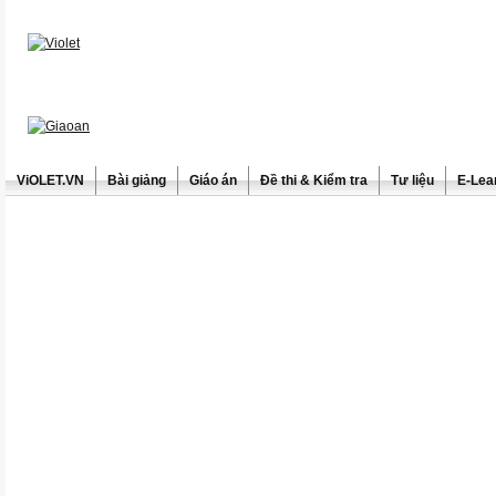
ViOLET.VN
Bài giảng
Giáo án
Đề thi & Kiểm tra
Tư liệu
E-Lea