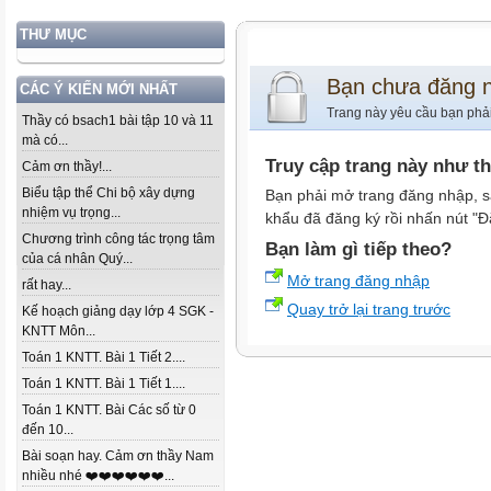
THƯ MỤC
Bạn chưa đăng 
CÁC Ý KIẾN MỚI NHẤT
Trang này yêu cầu bạn phả
Thầy có bsach1 bài tập 10 và 11
mà có...
Truy cập trang này như t
Cảm ơn thầy!...
Biểu tập thể Chi bộ xây dựng
Bạn phải mở trang đăng nhập, s
nhiệm vụ trọng...
khẩu đã đăng ký rồi nhấn nút "Đ
Chương trình công tác trọng tâm
Bạn làm gì tiếp theo?
của cá nhân Quý...
Mở trang đăng nhập
rất hay...
Quay trở lại trang trước
Kế hoạch giảng dạy lớp 4 SGK -
KNTT Môn...
Toán 1 KNTT. Bài 1 Tiết 2....
Toán 1 KNTT. Bài 1 Tiết 1....
Toán 1 KNTT. Bài Các số từ 0
đến 10...
Bài soạn hay. Cảm ơn thầy Nam
nhiều nhé ❤️❤️❤️❤️❤️❤️...