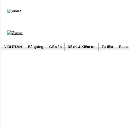
ViOLET.VN
Bài giảng
Giáo án
Đề thi & Kiểm tra
Tư liệu
E-Lea