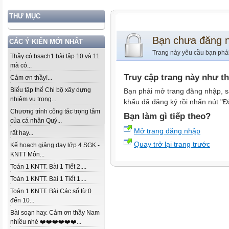
THƯ MỤC
Bạn chưa đăng 
CÁC Ý KIẾN MỚI NHẤT
Trang này yêu cầu bạn phả
Thầy có bsach1 bài tập 10 và 11
mà có...
Truy cập trang này như t
Cảm ơn thầy!...
Biểu tập thể Chi bộ xây dựng
Bạn phải mở trang đăng nhập, s
nhiệm vụ trọng...
khẩu đã đăng ký rồi nhấn nút "Đ
Chương trình công tác trọng tâm
Bạn làm gì tiếp theo?
của cá nhân Quý...
Mở trang đăng nhập
rất hay...
Quay trở lại trang trước
Kế hoạch giảng dạy lớp 4 SGK -
KNTT Môn...
Toán 1 KNTT. Bài 1 Tiết 2....
Toán 1 KNTT. Bài 1 Tiết 1....
Toán 1 KNTT. Bài Các số từ 0
đến 10...
Bài soạn hay. Cảm ơn thầy Nam
nhiều nhé ❤️❤️❤️❤️❤️❤️...