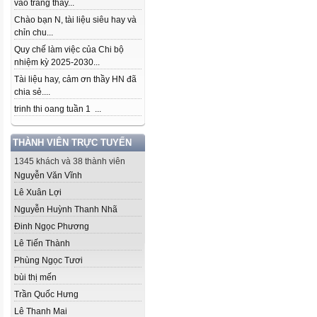
vào trang thầy...
Chào bạn N, tài liệu siêu hay và
chỉn chu...
Quy chế làm việc của Chi bộ
nhiệm kỳ 2025-2030...
Tài liệu hay, cảm ơn thầy HN đã
chia sẻ....
trinh thi oang tuần 1 ...
THÀNH VIÊN TRỰC TUYẾN
1345 khách và 38 thành viên
Nguyễn Văn Vĩnh
Lê Xuân Lợi
Nguyễn Huỳnh Thanh Nhã
Đinh Ngọc Phương
Lê Tiến Thành
Phùng Ngọc Tươi
bùi thị mến
Trần Quốc Hưng
Lê Thanh Mai