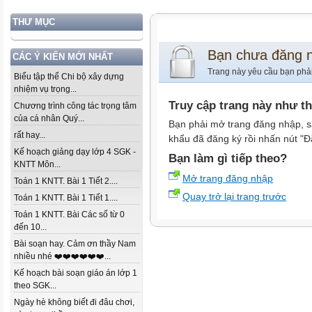
THƯ MỤC
Bạn chưa đăng 
CÁC Ý KIẾN MỚI NHẤT
Trang này yêu cầu bạn phả
Biểu tập thể Chi bộ xây dựng
nhiệm vụ trọng...
Truy cập trang này như t
Chương trình công tác trọng tâm
của cá nhân Quý...
Bạn phải mở trang đăng nhập, s
rất hay...
khẩu đã đăng ký rồi nhấn nút "Đ
Kế hoạch giảng dạy lớp 4 SGK -
Bạn làm gì tiếp theo?
KNTT Môn...
Mở trang đăng nhập
Toán 1 KNTT. Bài 1 Tiết 2....
Quay trở lại trang trước
Toán 1 KNTT. Bài 1 Tiết 1....
Toán 1 KNTT. Bài Các số từ 0
đến 10...
Bài soạn hay. Cảm ơn thầy Nam
nhiều nhé ❤️❤️❤️❤️❤️❤️...
Kế hoạch bài soạn giáo án lớp 1
theo SGK...
Ngày hè không biết đi đâu chơi,