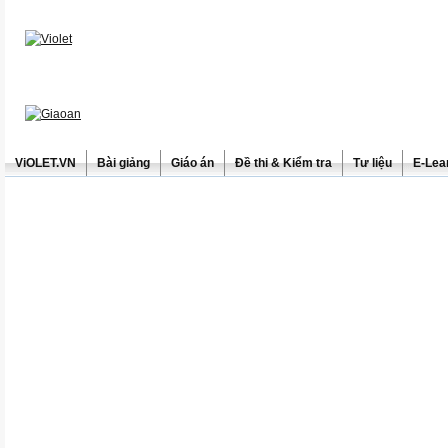
ViOLET.VN
Bài giảng
Giáo án
Đề thi & Kiểm tra
Tư liệu
E-Lea