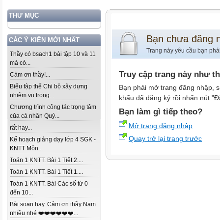
THƯ MỤC
Bạn chưa đăng 
CÁC Ý KIẾN MỚI NHẤT
Trang này yêu cầu bạn phả
Thầy có bsach1 bài tập 10 và 11
mà có...
Truy cập trang này như t
Cảm ơn thầy!...
Biểu tập thể Chi bộ xây dựng
Bạn phải mở trang đăng nhập, s
nhiệm vụ trọng...
khẩu đã đăng ký rồi nhấn nút "Đ
Chương trình công tác trọng tâm
Bạn làm gì tiếp theo?
của cá nhân Quý...
Mở trang đăng nhập
rất hay...
Quay trở lại trang trước
Kế hoạch giảng dạy lớp 4 SGK -
KNTT Môn...
Toán 1 KNTT. Bài 1 Tiết 2....
Toán 1 KNTT. Bài 1 Tiết 1....
Toán 1 KNTT. Bài Các số từ 0
đến 10...
Bài soạn hay. Cảm ơn thầy Nam
nhiều nhé ❤️❤️❤️❤️❤️❤️...