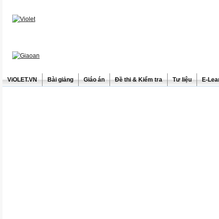
ViOLET.VN
Bài giảng
Giáo án
Đề thi & Kiểm tra
Tư liệu
E-Lea