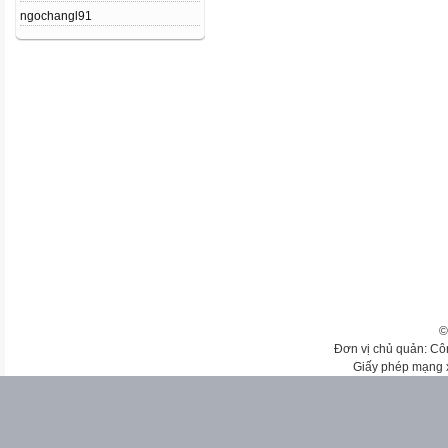
ngochangl91
©
Đơn vị chủ quản: Cô
Giấy phép mạng 