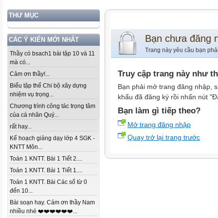
THƯ MỤC
Bạn chưa đăng 
CÁC Ý KIẾN MỚI NHẤT
Trang này yêu cầu bạn phả
Thầy có bsach1 bài tập 10 và 11
mà có...
Truy cập trang này như t
Cảm ơn thầy!...
Biểu tập thể Chi bộ xây dựng
Bạn phải mở trang đăng nhập, s
nhiệm vụ trọng...
khẩu đã đăng ký rồi nhấn nút "Đ
Chương trình công tác trọng tâm
Bạn làm gì tiếp theo?
của cá nhân Quý...
Mở trang đăng nhập
rất hay...
Quay trở lại trang trước
Kế hoạch giảng dạy lớp 4 SGK -
KNTT Môn...
Toán 1 KNTT. Bài 1 Tiết 2....
Toán 1 KNTT. Bài 1 Tiết 1....
Toán 1 KNTT. Bài Các số từ 0
đến 10...
Bài soạn hay. Cảm ơn thầy Nam
nhiều nhé ❤️❤️❤️❤️❤️❤️...