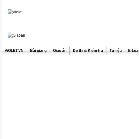
ViOLET.VN
Bài giảng
Giáo án
Đề thi & Kiểm tra
Tư liệu
E-Lea