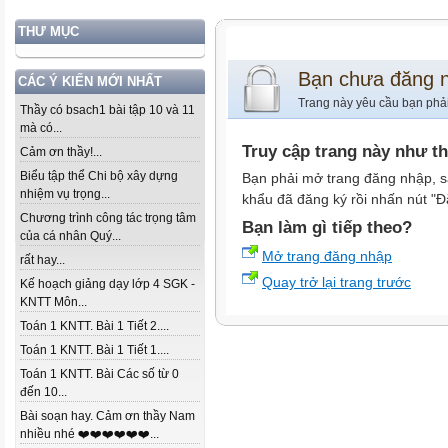
THƯ MỤC
Bạn chưa đăng 
CÁC Ý KIẾN MỚI NHẤT
Trang này yêu cầu bạn phả
Thầy có bsach1 bài tập 10 và 11
mà có...
Truy cập trang này như t
Cảm ơn thầy!...
Biểu tập thể Chi bộ xây dựng
Bạn phải mở trang đăng nhập, s
nhiệm vụ trọng...
khẩu đã đăng ký rồi nhấn nút "Đ
Chương trình công tác trọng tâm
Bạn làm gì tiếp theo?
của cá nhân Quý...
Mở trang đăng nhập
rất hay...
Quay trở lại trang trước
Kế hoạch giảng dạy lớp 4 SGK -
KNTT Môn...
Toán 1 KNTT. Bài 1 Tiết 2....
Toán 1 KNTT. Bài 1 Tiết 1....
Toán 1 KNTT. Bài Các số từ 0
đến 10...
Bài soạn hay. Cảm ơn thầy Nam
nhiều nhé ❤️❤️❤️❤️❤️❤️...