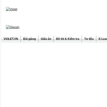
ViOLET.VN
Bài giảng
Giáo án
Đề thi & Kiểm tra
Tư liệu
E-Lea