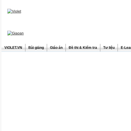
ViOLET.VN
Bài giảng
Giáo án
Đề thi & Kiểm tra
Tư liệu
E-Lea