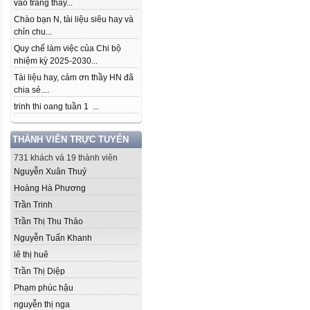
vào trang thầy...
Chào bạn N, tài liệu siêu hay và
chỉn chu...
Quy chế làm việc của Chi bộ
nhiệm kỳ 2025-2030...
Tài liệu hay, cảm ơn thầy HN đã
chia sẻ....
trinh thi oang tuần 1 ...
THÀNH VIÊN TRỰC TUYẾN
731 khách và 19 thành viên
Nguyễn Xuân Thuỷ
Hoàng Hà Phương
Trần Trinh
Trần Thị Thu Thảo
Nguyễn Tuấn Khanh
lê thị huê
Trần Thị Diệp
Phạm phúc hậu
nguyễn thị nga