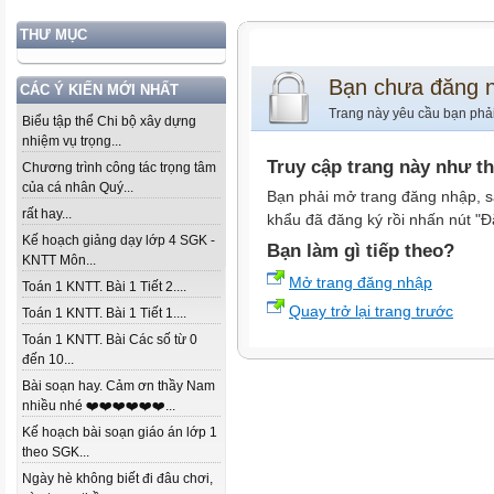
THƯ MỤC
Bạn chưa đăng 
CÁC Ý KIẾN MỚI NHẤT
Trang này yêu cầu bạn phả
Biểu tập thể Chi bộ xây dựng
nhiệm vụ trọng...
Truy cập trang này như t
Chương trình công tác trọng tâm
của cá nhân Quý...
Bạn phải mở trang đăng nhập, s
rất hay...
khẩu đã đăng ký rồi nhấn nút "Đ
Kế hoạch giảng dạy lớp 4 SGK -
Bạn làm gì tiếp theo?
KNTT Môn...
Mở trang đăng nhập
Toán 1 KNTT. Bài 1 Tiết 2....
Quay trở lại trang trước
Toán 1 KNTT. Bài 1 Tiết 1....
Toán 1 KNTT. Bài Các số từ 0
đến 10...
Bài soạn hay. Cảm ơn thầy Nam
nhiều nhé ❤️❤️❤️❤️❤️❤️...
Kế hoạch bài soạn giáo án lớp 1
theo SGK...
Ngày hè không biết đi đâu chơi,