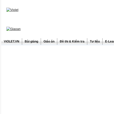
ViOLET.VN
Bài giảng
Giáo án
Đề thi & Kiểm tra
Tư liệu
E-Lea