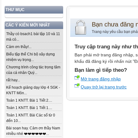
THƯ MỤC
Bạn chưa đăng 
CÁC Ý KIẾN MỚI NHẤT
Trang này yêu cầu bạn phả
Thầy có bsach1 bài tập 10 và 11
mà có...
Truy cập trang này như t
Cảm ơn thầy!...
Biểu tập thể Chi bộ xây dựng
Bạn phải mở trang đăng nhập, s
nhiệm vụ trọng...
khẩu đã đăng ký rồi nhấn nút "Đ
Chương trình công tác trọng tâm
Bạn làm gì tiếp theo?
của cá nhân Quý...
Mở trang đăng nhập
rất hay...
Quay trở lại trang trước
Kế hoạch giảng dạy lớp 4 SGK -
KNTT Môn...
Toán 1 KNTT. Bài 1 Tiết 2....
Toán 1 KNTT. Bài 1 Tiết 1....
Toán 1 KNTT. Bài Các số từ 0
đến 10...
Bài soạn hay. Cảm ơn thầy Nam
nhiều nhé ❤️❤️❤️❤️❤️❤️...