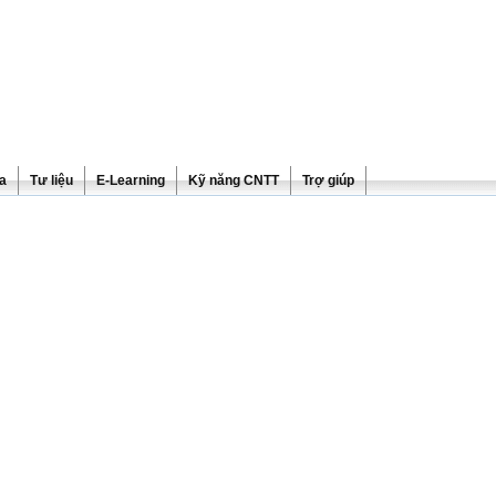
ra
Tư liệu
E-Learning
Kỹ năng CNTT
Trợ giúp