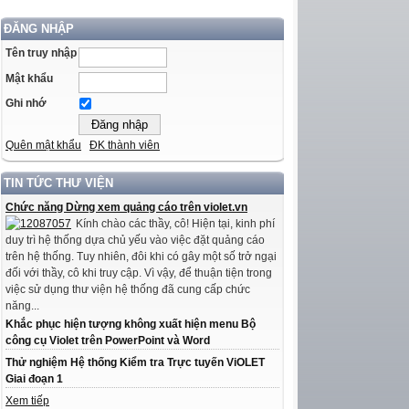
ĐĂNG NHẬP
Tên truy nhập
Mật khẩu
Ghi nhớ
Quên mật khẩu
ĐK thành viên
TIN TỨC THƯ VIỆN
Chức năng Dừng xem quảng cáo trên violet.vn
Kính chào các thầy, cô! Hiện tại, kinh phí
duy trì hệ thống dựa chủ yếu vào việc đặt quảng cáo
trên hệ thống. Tuy nhiên, đôi khi có gây một số trở ngại
đối với thầy, cô khi truy cập. Vì vậy, để thuận tiện trong
việc sử dụng thư viện hệ thống đã cung cấp chức
năng...
Khắc phục hiện tượng không xuất hiện menu Bộ
công cụ Violet trên PowerPoint và Word
Thử nghiệm Hệ thống Kiểm tra Trực tuyến ViOLET
Giai đoạn 1
Xem tiếp