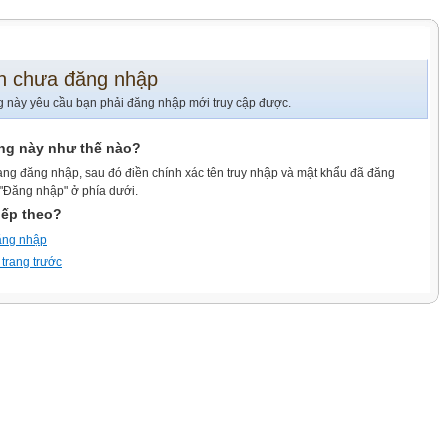
n chưa đăng nhập
g này yêu cầu bạn phải đăng nhập mới truy cập được.
ang này như thế nào?
ang đăng nhập, sau đó điền chính xác tên truy nhập và mật khẩu đã đăng
 "Đăng nhập" ở phía dưới.
iếp theo?
ăng nhập
 trang trước