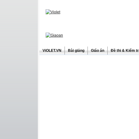
ViOLET.VN
Bài giảng
Giáo án
Đề thi & Kiểm t