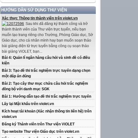
HƯỚNG DẪN SỬ DỤNG THƯ VIỆN
Xác thực Thông tin thành viên trên violet.vn
Sau khi đã đăng ký thành công và trở
thành thành viên của Thư viện trực tuyến, nếu bạn
muốn tạo trang riêng cho Trường, Phòng Giáo dục, Sở
Giáo dục, cho cá nhân mình hay bạn muốn soạn thảo
bài giảng điện tử trực tuyến bằng công cụ soạn thảo
bài giảng ViOLET, bạn...
Bài 4: Quản lí ngân hàng câu hỏi và sinh đề có điều
kiện
Bài 3: Tạo đề thi trắc nghiệm trực tuyến dạng chọn
một đáp án đúng
Bài 2: Tạo cây thư mục chứa câu hỏi trắc nghiệm
đồng bộ với danh mục SGK
Bài 1: Hướng dẫn tạo đề thi trắc nghiệm trực tuyến
Lấy lại Mật khẩu trên violet.vn
Kích hoạt tài khoản (Xác nhận thông tin liên hệ) trên
violet.vn
Đăng ký Thành viên trên Thư viện ViOLET
Tạo website Thư viện Giáo dục trên violet.vn