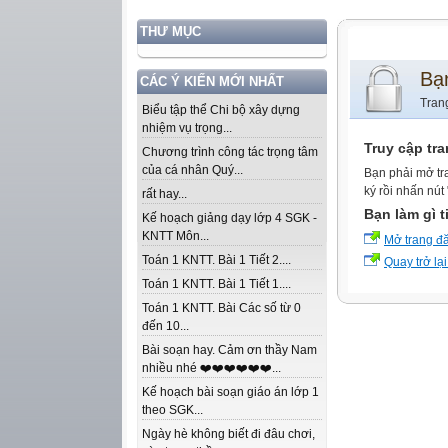
THƯ MỤC
Bạ
CÁC Ý KIẾN MỚI NHẤT
Tran
Biểu tập thể Chi bộ xây dựng
nhiệm vụ trọng...
Truy cập tr
Chương trình công tác trọng tâm
của cá nhân Quý...
Bạn phải mở tr
ký rồi nhấn nút
rất hay...
Bạn làm gì t
Kế hoạch giảng dạy lớp 4 SGK -
KNTT Môn...
Mở trang đ
Toán 1 KNTT. Bài 1 Tiết 2....
Quay trở lại
Toán 1 KNTT. Bài 1 Tiết 1....
Toán 1 KNTT. Bài Các số từ 0
đến 10...
Bài soạn hay. Cảm ơn thầy Nam
nhiều nhé ❤️❤️❤️❤️❤️❤️...
Kế hoạch bài soạn giáo án lớp 1
theo SGK...
Ngày hè không biết đi đâu chơi,