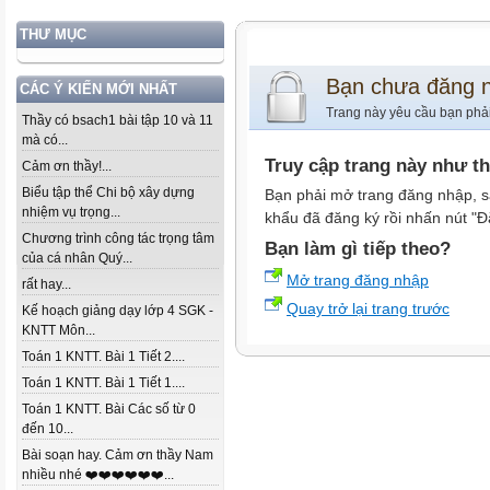
THƯ MỤC
Bạn chưa đăng 
CÁC Ý KIẾN MỚI NHẤT
Trang này yêu cầu bạn phả
Thầy có bsach1 bài tập 10 và 11
mà có...
Truy cập trang này như t
Cảm ơn thầy!...
Biểu tập thể Chi bộ xây dựng
Bạn phải mở trang đăng nhập, s
nhiệm vụ trọng...
khẩu đã đăng ký rồi nhấn nút "Đ
Chương trình công tác trọng tâm
Bạn làm gì tiếp theo?
của cá nhân Quý...
Mở trang đăng nhập
rất hay...
Quay trở lại trang trước
Kế hoạch giảng dạy lớp 4 SGK -
KNTT Môn...
Toán 1 KNTT. Bài 1 Tiết 2....
Toán 1 KNTT. Bài 1 Tiết 1....
Toán 1 KNTT. Bài Các số từ 0
đến 10...
Bài soạn hay. Cảm ơn thầy Nam
nhiều nhé ❤️❤️❤️❤️❤️❤️...