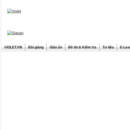
ViOLET.VN
Bài giảng
Giáo án
Đề thi & Kiểm tra
Tư liệu
E-Lea