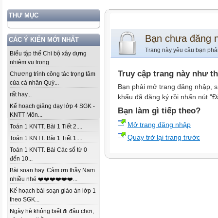
THƯ MỤC
Bạn chưa đăng 
CÁC Ý KIẾN MỚI NHẤT
Trang này yêu cầu bạn phả
Biểu tập thể Chi bộ xây dựng
nhiệm vụ trọng...
Truy cập trang này như t
Chương trình công tác trọng tâm
của cá nhân Quý...
Bạn phải mở trang đăng nhập, s
rất hay...
khẩu đã đăng ký rồi nhấn nút "Đ
Kế hoạch giảng dạy lớp 4 SGK -
Bạn làm gì tiếp theo?
KNTT Môn...
Mở trang đăng nhập
Toán 1 KNTT. Bài 1 Tiết 2....
Quay trở lại trang trước
Toán 1 KNTT. Bài 1 Tiết 1....
Toán 1 KNTT. Bài Các số từ 0
đến 10...
Bài soạn hay. Cảm ơn thầy Nam
nhiều nhé ❤️❤️❤️❤️❤️❤️...
Kế hoạch bài soạn giáo án lớp 1
theo SGK...
Ngày hè không biết đi đâu chơi,