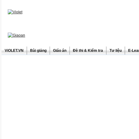
ViOLET.VN
Bài giảng
Giáo án
Đề thi & Kiểm tra
Tư liệu
E-Lea