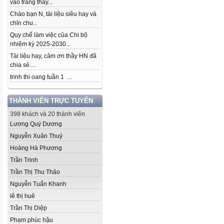
vào trang thầy...
Chào bạn N, tài liệu siêu hay và
chỉn chu...
Quy chế làm việc của Chi bộ
nhiệm kỳ 2025-2030...
Tài liệu hay, cảm ơn thầy HN đã
chia sẻ....
trinh thi oang tuần 1 ...
THÀNH VIÊN TRỰC TUYẾN
398 khách và 20 thành viên
Lương Quý Dương
Nguyễn Xuân Thuỷ
Hoàng Hà Phương
Trần Trinh
Trần Thị Thu Thảo
Nguyễn Tuấn Khanh
lê thị huê
Trần Thị Diệp
Phạm phúc hậu