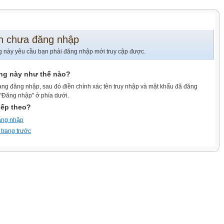
n chưa đăng nhập
g này yêu cầu bạn phải đăng nhập mới truy cập được.
ang này như thế nào?
ang đăng nhập, sau đó điền chính xác tên truy nhập và mật khẩu đã đăng
 "Đăng nhập" ở phía dưới.
iếp theo?
ăng nhập
 trang trước