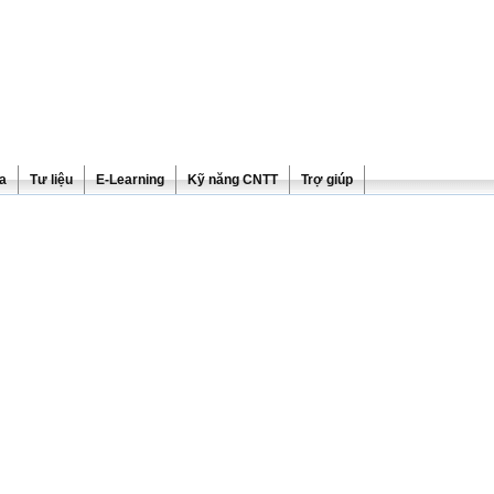
ra
Tư liệu
E-Learning
Kỹ năng CNTT
Trợ giúp