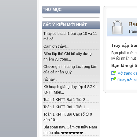
THƯ MỤC
Bạ
CÁC Ý KIẾN MỚI NHẤT
Tran
Thầy có bsach1 bài tập 10 và 11
mà có...
Truy cập tr
Cảm ơn thầy!...
Bạn phải mở tr
Biểu tập thể Chi bộ xây dựng
ký rồi nhấn nút
nhiệm vụ trọng...
Bạn làm gì t
Chương trình công tác trọng tâm
của cá nhân Quý...
Mở trang đ
rất hay...
Quay trở lại
Kế hoạch giảng dạy lớp 4 SGK -
KNTT Môn...
Toán 1 KNTT. Bài 1 Tiết 2....
Toán 1 KNTT. Bài 1 Tiết 1....
Toán 1 KNTT. Bài Các số từ 0
đến 10...
Bài soạn hay. Cảm ơn thầy Nam
nhiều nhé ❤️❤️❤️❤️❤️❤️...