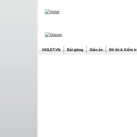
ViOLET.VN
Bài giảng
Giáo án
Đề thi & Kiểm t