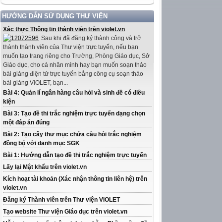
HƯỚNG DẪN SỬ DỤNG THƯ VIỆN
Xác thực Thông tin thành viên trên violet.vn
Sau khi đã đăng ký thành công và trở
thành thành viên của Thư viện trực tuyến, nếu bạn
muốn tạo trang riêng cho Trường, Phòng Giáo dục, Sở
Giáo dục, cho cá nhân mình hay bạn muốn soạn thảo
bài giảng điện tử trực tuyến bằng công cụ soạn thảo
bài giảng ViOLET, bạn...
Bài 4: Quản lí ngân hàng câu hỏi và sinh đề có điều
kiện
Bài 3: Tạo đề thi trắc nghiệm trực tuyến dạng chọn
một đáp án đúng
Bài 2: Tạo cây thư mục chứa câu hỏi trắc nghiệm
đồng bộ với danh mục SGK
Bài 1: Hướng dẫn tạo đề thi trắc nghiệm trực tuyến
Lấy lại Mật khẩu trên violet.vn
Kích hoạt tài khoản (Xác nhận thông tin liên hệ) trên
violet.vn
Đăng ký Thành viên trên Thư viện ViOLET
Tạo website Thư viện Giáo dục trên violet.vn