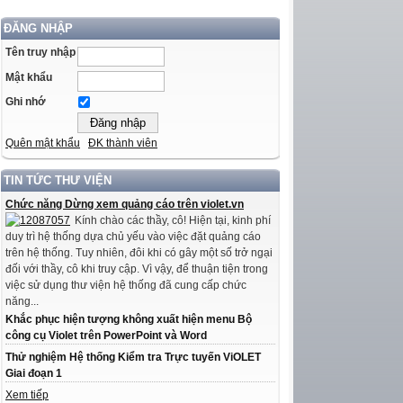
ĐĂNG NHẬP
Tên truy nhập
Mật khẩu
Ghi nhớ
Quên mật khẩu
ĐK thành viên
TIN TỨC THƯ VIỆN
Chức năng Dừng xem quảng cáo trên violet.vn
Kính chào các thầy, cô! Hiện tại, kinh phí
duy trì hệ thống dựa chủ yếu vào việc đặt quảng cáo
trên hệ thống. Tuy nhiên, đôi khi có gây một số trở ngại
đối với thầy, cô khi truy cập. Vì vậy, để thuận tiện trong
việc sử dụng thư viện hệ thống đã cung cấp chức
năng...
Khắc phục hiện tượng không xuất hiện menu Bộ
công cụ Violet trên PowerPoint và Word
Thử nghiệm Hệ thống Kiểm tra Trực tuyến ViOLET
Giai đoạn 1
Xem tiếp