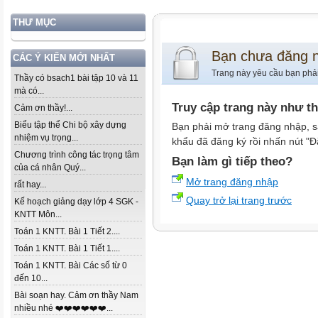
THƯ MỤC
Bạn chưa đăng 
CÁC Ý KIẾN MỚI NHẤT
Trang này yêu cầu bạn phả
Thầy có bsach1 bài tập 10 và 11
mà có...
Truy cập trang này như t
Cảm ơn thầy!...
Biểu tập thể Chi bộ xây dựng
Bạn phải mở trang đăng nhập, s
nhiệm vụ trọng...
khẩu đã đăng ký rồi nhấn nút "Đ
Chương trình công tác trọng tâm
Bạn làm gì tiếp theo?
của cá nhân Quý...
Mở trang đăng nhập
rất hay...
Quay trở lại trang trước
Kế hoạch giảng dạy lớp 4 SGK -
KNTT Môn...
Toán 1 KNTT. Bài 1 Tiết 2....
Toán 1 KNTT. Bài 1 Tiết 1....
Toán 1 KNTT. Bài Các số từ 0
đến 10...
Bài soạn hay. Cảm ơn thầy Nam
nhiều nhé ❤️❤️❤️❤️❤️❤️...