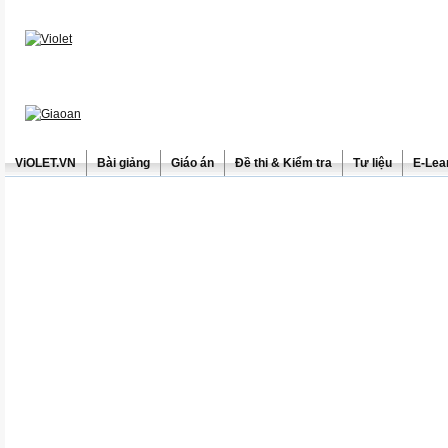
ViOLET.VN
Bài giảng
Giáo án
Đề thi & Kiểm tra
Tư liệu
E-Lea