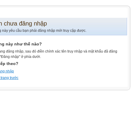
n chưa đăng nhập
g này yêu cầu bạn phải đăng nhập mới truy cập được.
ang này như thế nào?
ang đăng nhập, sau đó điền chính xác tên truy nhập và mật khẩu đã đăng
 "Đăng nhập" ở phía dưới.
iếp theo?
ăng nhập
 trang trước