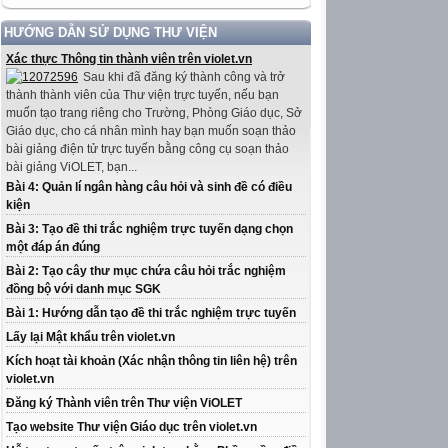
HƯỚNG DẪN SỬ DỤNG THƯ VIỆN
Xác thực Thông tin thành viên trên violet.vn
Sau khi đã đăng ký thành công và trở
thành thành viên của Thư viện trực tuyến, nếu bạn
muốn tạo trang riêng cho Trường, Phòng Giáo dục, Sở
Giáo dục, cho cá nhân mình hay bạn muốn soạn thảo
bài giảng điện tử trực tuyến bằng công cụ soạn thảo
bài giảng ViOLET, bạn...
Bài 4: Quản lí ngân hàng câu hỏi và sinh đề có điều
kiện
Bài 3: Tạo đề thi trắc nghiệm trực tuyến dạng chọn
một đáp án đúng
Bài 2: Tạo cây thư mục chứa câu hỏi trắc nghiệm
đồng bộ với danh mục SGK
Bài 1: Hướng dẫn tạo đề thi trắc nghiệm trực tuyến
Lấy lại Mật khẩu trên violet.vn
Kích hoạt tài khoản (Xác nhận thông tin liên hệ) trên
violet.vn
Đăng ký Thành viên trên Thư viện ViOLET
Tạo website Thư viện Giáo dục trên violet.vn