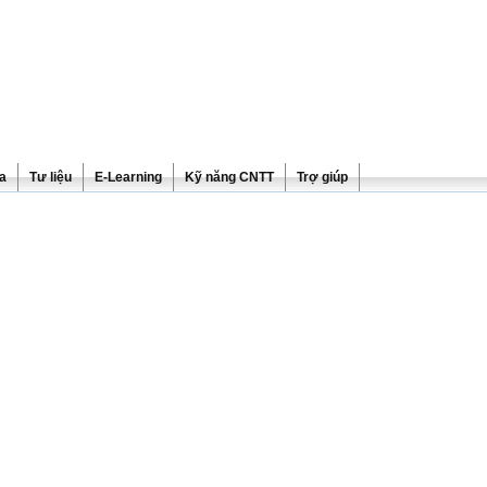
ra
Tư liệu
E-Learning
Kỹ năng CNTT
Trợ giúp