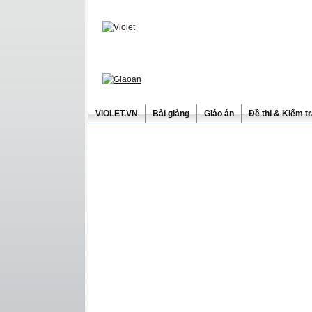
ViOLET.VN
Bài giảng
Giáo án
Đề thi & Kiểm t