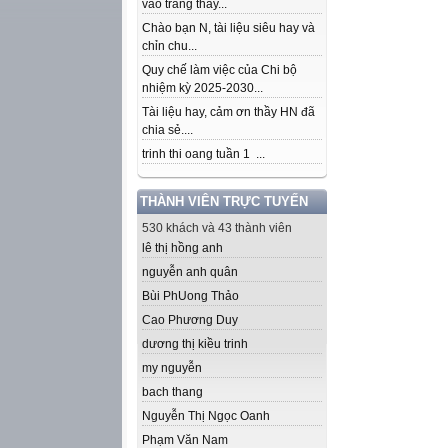
vào trang thầy...
Chào bạn N, tài liệu siêu hay và
chỉn chu...
Quy chế làm việc của Chi bộ
nhiệm kỳ 2025-2030...
Tài liệu hay, cảm ơn thầy HN đã
chia sẻ....
trinh thi oang tuần 1 ...
THÀNH VIÊN TRỰC TUYẾN
530 khách và 43 thành viên
lê thị hồng anh
nguyễn anh quân
Bùi Ph­Uong Thảo
Cao Phương Duy
dương thị kiều trinh
my nguyễn
bach thang
Nguyễn Thị Ngọc Oanh
Phạm Văn Nam