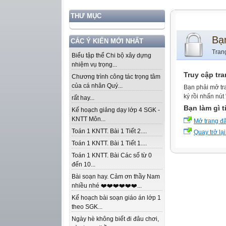
THƯ MỤC
Bạ
CÁC Ý KIẾN MỚI NHẤT
Tran
Biểu tập thể Chi bộ xây dựng
nhiệm vụ trọng...
Truy cập tr
Chương trình công tác trọng tâm
của cá nhân Quý...
Bạn phải mở tr
ký rồi nhấn nút
rất hay...
Bạn làm gì t
Kế hoạch giảng dạy lớp 4 SGK -
KNTT Môn...
Mở trang đ
Toán 1 KNTT. Bài 1 Tiết 2....
Quay trở lại
Toán 1 KNTT. Bài 1 Tiết 1....
Toán 1 KNTT. Bài Các số từ 0
đến 10...
Bài soạn hay. Cảm ơn thầy Nam
nhiều nhé ❤️❤️❤️❤️❤️❤️...
Kế hoạch bài soạn giáo án lớp 1
theo SGK...
Ngày hè không biết đi đâu chơi,