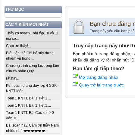
THƯ MỤC
Bạn chưa đăng 
CÁC Ý KIẾN MỚI NHẤT
Trang này yêu cầu bạn phả
Thầy có bsach1 bài tập 10 và 11
mà có...
Truy cập trang này như t
Cảm ơn thầy!...
Biểu tập thể Chi bộ xây dựng
Bạn phải mở trang đăng nhập, s
nhiệm vụ trọng...
khẩu đã đăng ký rồi nhấn nút "Đ
Chương trình công tác trọng tâm
Bạn làm gì tiếp theo?
của cá nhân Quý...
Mở trang đăng nhập
rất hay...
Quay trở lại trang trước
Kế hoạch giảng dạy lớp 4 SGK -
KNTT Môn...
Toán 1 KNTT. Bài 1 Tiết 2....
Toán 1 KNTT. Bài 1 Tiết 1....
Toán 1 KNTT. Bài Các số từ 0
đến 10...
Bài soạn hay. Cảm ơn thầy Nam
nhiều nhé ❤️❤️❤️❤️❤️❤️...