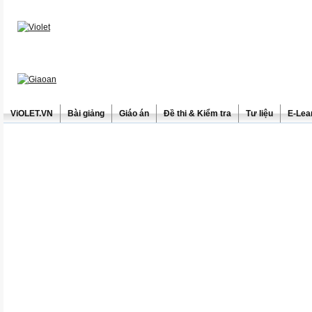
ViOLET.VN
Bài giảng
Giáo án
Đề thi & Kiểm tra
Tư liệu
E-Lea