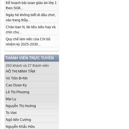
Kế hoạch bài soạn giáo án lớp 1
theo SGK...
Ngày hè không biết đi đâu chơi,
vào trang thầy...
Chào bạn N, tài liệu siêu hay và
chỉn chu...
Quy chế làm việc của Chi bộ
nhiệm kỳ 2025-2030...
THÀNH VIÊN TRỰC TUYẾN
263 khách và 27 thành viên
HỒ THỊ MINH TÂM
Vò Tiõn B×Nh
Cao Doan Ky
Lê Thị Phượng
Mai Ly
Nguyễn Thị Hường
To Viet
Ngô tiến Cường
Nguyễn Khắc Hữu